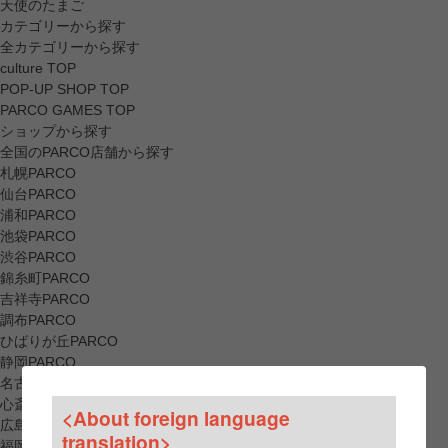
天使のたまご
カテゴリーから探す
全カテゴリーから探す
culture TOP
POP-UP SHOP TOP
PARCO GAMES TOP
ショップから探す
全国のPARCO店舗から探す
札幌PARCO
仙台PARCO
浦和PARCO
池袋PARCO
渋谷PARCO
錦糸町PARCO
吉祥寺PARCO
調布PARCO
ひばりが丘PARCO
静岡PARCO
名古屋PARCO
心斎橋PARCO
<About foreign language
広島PARCO
translation>
福岡PARCO