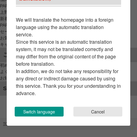
PARCO_ya
上野
新着アイテムから探す
We will translate the homepage into a foreign
PARCO限定アイテムから探す
language using the automatic translation
セールアイテムから探す
service.
お気に入りから探す
Since this service is an automatic translation
キャンペーン/クーポン対象から探す
system, it may not be translated correctly and
ご利用案内
may differ from the original content of the page
before translation.
初めてのお客様へ
In addition, we do not take any responsibility for
よくあるご質問 / お問い合わせ
any direct or indirect damage caused by using
お知らせ
this service. Thank you for your understanding in
SNSアカウント
advance.
Switch language
Cancel
TOP
ブランドリスト
anySiS UNFIRO