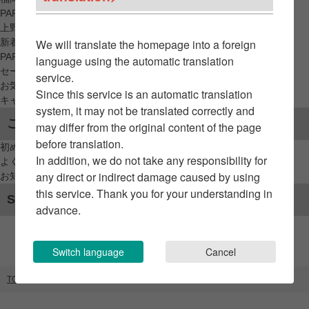
PARCO_ya
上野
新着アイテムから探す
We will translate the homepage into a foreign
PARCO限定アイテムから探す
language using the automatic translation
セールアイテムから探す
service.
お気に入りから探す
Since this service is an automatic translation
キャンペーン/クーポン対象から探す
system, it may not be translated correctly and
ご利用案内
may differ from the original content of the page
before translation.
初めてのお客様へ
In addition, we do not take any responsibility for
よくあるご質問 / お問い合わせ
any direct or indirect damage caused by using
お知らせ
this service. Thank you for your understanding in
SNSアカウント
advance.
Switch language
Cancel
TOP
ブランドリスト
オーソフィート