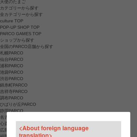
天使のたまご
カテゴリーから探す
全カテゴリーから探す
culture TOP
POP-UP SHOP TOP
PARCO GAMES TOP
ショップから探す
全国のPARCO店舗から探す
札幌PARCO
仙台PARCO
浦和PARCO
池袋PARCO
渋谷PARCO
錦糸町PARCO
吉祥寺PARCO
調布PARCO
ひばりが丘PARCO
静岡PARCO
名古屋PARCO
心斎橋PARCO
<About foreign language
広島PARCO
translation>
福岡PARCO