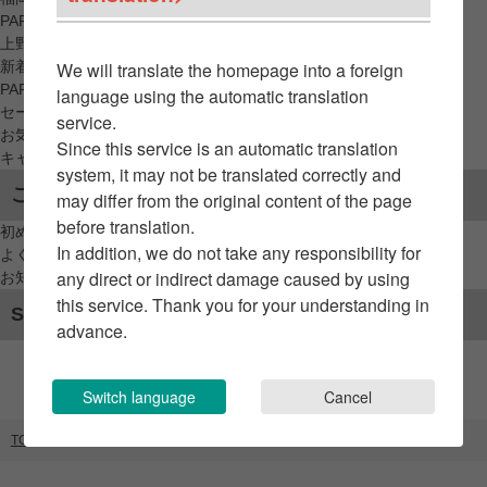
PARCO_ya
上野
新着アイテムから探す
We will translate the homepage into a foreign
PARCO限定アイテムから探す
language using the automatic translation
セールアイテムから探す
service.
お気に入りから探す
Since this service is an automatic translation
キャンペーン/クーポン対象から探す
system, it may not be translated correctly and
ご利用案内
may differ from the original content of the page
before translation.
初めてのお客様へ
In addition, we do not take any responsibility for
よくあるご質問 / お問い合わせ
any direct or indirect damage caused by using
お知らせ
this service. Thank you for your understanding in
SNSアカウント
advance.
Switch language
Cancel
TOP
ブランドリスト
WOOLRICH