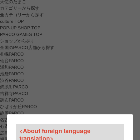
天使のたまご
カテゴリーから探す
全カテゴリーから探す
culture TOP
POP-UP SHOP TOP
PARCO GAMES TOP
ショップから探す
全国のPARCO店舗から探す
札幌PARCO
仙台PARCO
浦和PARCO
池袋PARCO
渋谷PARCO
錦糸町PARCO
吉祥寺PARCO
調布PARCO
ひばりが丘PARCO
静岡PARCO
名古屋PARCO
心斎橋PARCO
<About foreign language
広島PARCO
translation>
福岡PARCO