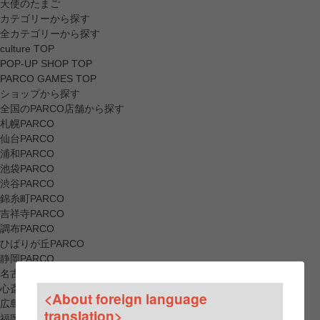
天使のたまご
カテゴリーから探す
全カテゴリーから探す
culture TOP
POP-UP SHOP TOP
PARCO GAMES TOP
ショップから探す
全国のPARCO店舗から探す
札幌PARCO
仙台PARCO
浦和PARCO
池袋PARCO
渋谷PARCO
錦糸町PARCO
吉祥寺PARCO
調布PARCO
ひばりが丘PARCO
静岡PARCO
名古屋PARCO
心斎橋PARCO
<About foreign language
広島PARCO
translation>
福岡PARCO