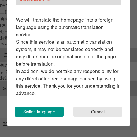
PARCO_ya
上野
新着アイテムから探す
We will translate the homepage into a foreign
PARCO限定アイテムから探す
language using the automatic translation
セールアイテムから探す
service.
お気に入りから探す
Since this service is an automatic translation
キャンペーン/クーポン対象から探す
system, it may not be translated correctly and
ご利用案内
may differ from the original content of the page
before translation.
初めてのお客様へ
In addition, we do not take any responsibility for
よくあるご質問 / お問い合わせ
any direct or indirect damage caused by using
お知らせ
this service. Thank you for your understanding in
SNSアカウント
advance.
Switch language
Cancel
TOP
ブランドリスト
占いのアリーナ