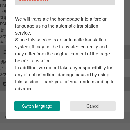
PARCO_ya
上野
新着アイテムから探す
We will translate the homepage into a foreign
PARCO限定アイテムから探す
language using the automatic translation
セールアイテムから探す
service.
お気に入りから探す
Since this service is an automatic translation
キャンペーン/クーポン対象から探す
system, it may not be translated correctly and
ご利用案内
may differ from the original content of the page
before translation.
初めてのお客様へ
In addition, we do not take any responsibility for
よくあるご質問 / お問い合わせ
any direct or indirect damage caused by using
お知らせ
this service. Thank you for your understanding in
SNSアカウント
advance.
Switch language
Cancel
TOP
ブランドリスト
BIRD OF PARADISE（GATE）