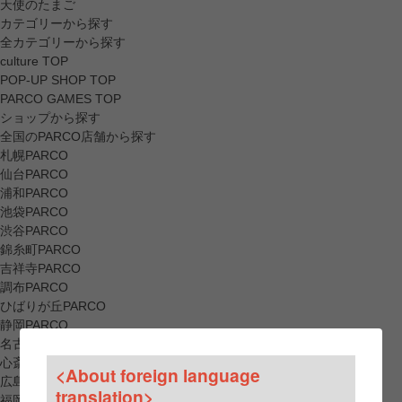
天使のたまご
カテゴリーから探す
全カテゴリーから探す
culture TOP
POP-UP SHOP TOP
PARCO GAMES TOP
ショップから探す
全国のPARCO店舗から探す
札幌PARCO
仙台PARCO
浦和PARCO
池袋PARCO
渋谷PARCO
錦糸町PARCO
吉祥寺PARCO
調布PARCO
ひばりが丘PARCO
静岡PARCO
名古屋PARCO
心斎橋PARCO
<About foreign language
広島PARCO
translation>
福岡PARCO