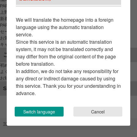
PARCO_ya
上野
新着アイテムから探す
We will translate the homepage into a foreign
PARCO限定アイテムから探す
language using the automatic translation
セールアイテムから探す
service.
お気に入りから探す
Since this service is an automatic translation
キャンペーン/クーポン対象から探す
system, it may not be translated correctly and
ご利用案内
may differ from the original content of the page
before translation.
初めてのお客様へ
In addition, we do not take any responsibility for
よくあるご質問 / お問い合わせ
any direct or indirect damage caused by using
お知らせ
this service. Thank you for your understanding in
SNSアカウント
advance.
Switch language
Cancel
TOP
ブランドリスト
8282 KOREAN FOOD+