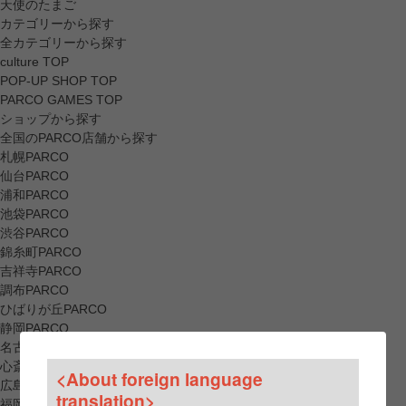
天使のたまご
カテゴリーから探す
全カテゴリーから探す
culture TOP
POP-UP SHOP TOP
PARCO GAMES TOP
ショップから探す
全国のPARCO店舗から探す
札幌PARCO
仙台PARCO
浦和PARCO
池袋PARCO
渋谷PARCO
錦糸町PARCO
吉祥寺PARCO
調布PARCO
ひばりが丘PARCO
静岡PARCO
名古屋PARCO
心斎橋PARCO
<About foreign language
広島PARCO
translation>
福岡PARCO