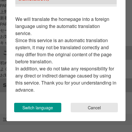
PARCO_ya
上野
新着アイテムから探す
We will translate the homepage into a foreign
PARCO限定アイテムから探す
language using the automatic translation
セールアイテムから探す
service.
お気に入りから探す
Since this service is an automatic translation
キャンペーン/クーポン対象から探す
system, it may not be translated correctly and
ご利用案内
may differ from the original content of the page
before translation.
初めてのお客様へ
In addition, we do not take any responsibility for
よくあるご質問 / お問い合わせ
any direct or indirect damage caused by using
お知らせ
this service. Thank you for your understanding in
SNSアカウント
advance.
Switch language
Cancel
TOP
ブランドリスト
パルコスクエア