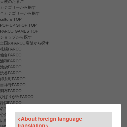
天使のたまご
カテゴリーから探す
全カテゴリーから探す
culture TOP
POP-UP SHOP TOP
PARCO GAMES TOP
ショップから探す
全国のPARCO店舗から探す
札幌PARCO
仙台PARCO
浦和PARCO
池袋PARCO
渋谷PARCO
錦糸町PARCO
吉祥寺PARCO
調布PARCO
ひばりが丘PARCO
静岡PARCO
名古屋PARCO
心斎橋PARCO
<About foreign language
広島PARCO
translation>
福岡PARCO