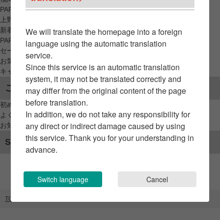
PARCO_ya
上野
新着アイテムから探す
We will translate the homepage into a foreign
PARCO限定アイテムから探す
language using the automatic translation
セールアイテムから探す
service.
お気に入りから探す
Since this service is an automatic translation
キャンペーン/クーポン対象から探す
system, it may not be translated correctly and
ご利用案内
may differ from the original content of the page
before translation.
初めてのお客様へ
In addition, we do not take any responsibility for
よくあるご質問 / お問い合わせ
any direct or indirect damage caused by using
お知らせ
this service. Thank you for your understanding in
SNSアカウント
advance.
Switch language
Cancel
TOP
ブランドリスト
バナナ·リパブリック