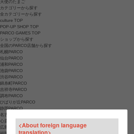
天使のたまご
カテゴリーから探す
全カテゴリーから探す
culture TOP
POP-UP SHOP TOP
PARCO GAMES TOP
ショップから探す
全国のPARCO店舗から探す
札幌PARCO
仙台PARCO
浦和PARCO
池袋PARCO
渋谷PARCO
錦糸町PARCO
吉祥寺PARCO
調布PARCO
ひばりが丘PARCO
静岡PARCO
名古屋PARCO
心斎橋PARCO
<About foreign language
広島PARCO
translation>
福岡PARCO