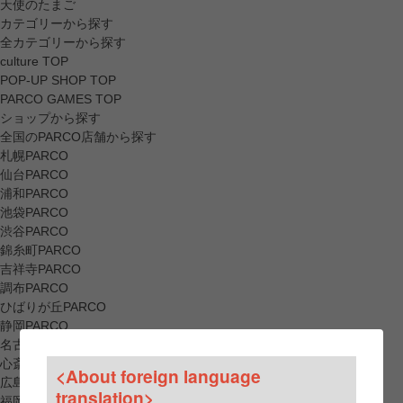
天使のたまご
カテゴリーから探す
全カテゴリーから探す
culture TOP
POP-UP SHOP TOP
PARCO GAMES TOP
ショップから探す
全国のPARCO店舗から探す
札幌PARCO
仙台PARCO
浦和PARCO
池袋PARCO
渋谷PARCO
錦糸町PARCO
吉祥寺PARCO
調布PARCO
ひばりが丘PARCO
静岡PARCO
名古屋PARCO
心斎橋PARCO
<About foreign language
広島PARCO
translation>
福岡PARCO