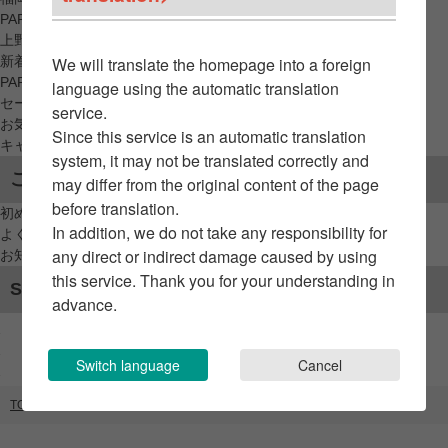
PARCO_ya
上野
新着アイテムから探す
We will translate the homepage into a foreign
PARCO限定アイテムから探す
language using the automatic translation
セールアイテムから探す
service.
お気に入りから探す
Since this service is an automatic translation
キャンペーン/クーポン対象から探す
system, it may not be translated correctly and
ご利用案内
may differ from the original content of the page
before translation.
初めてのお客様へ
In addition, we do not take any responsibility for
よくあるご質問 / お問い合わせ
any direct or indirect damage caused by using
お知らせ
this service. Thank you for your understanding in
SNSアカウント
advance.
Switch language
Cancel
TOP
ブランドリスト
BASIC AND ACCENT