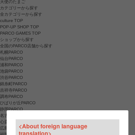
天使のたまご
カテゴリーから探す
全カテゴリーから探す
culture TOP
POP-UP SHOP TOP
PARCO GAMES TOP
ショップから探す
全国のPARCO店舗から探す
札幌PARCO
仙台PARCO
浦和PARCO
池袋PARCO
渋谷PARCO
錦糸町PARCO
吉祥寺PARCO
調布PARCO
ひばりが丘PARCO
静岡PARCO
名古屋PARCO
心斎橋PARCO
<About foreign language
広島PARCO
translation>
福岡PARCO