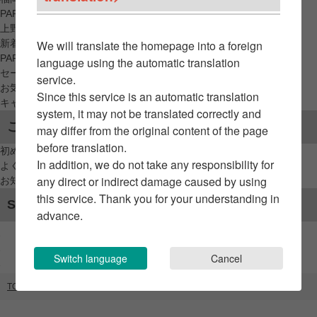
PARCO_ya
上野
新着アイテムから探す
We will translate the homepage into a foreign
PARCO限定アイテムから探す
language using the automatic translation
セールアイテムから探す
service.
お気に入りから探す
Since this service is an automatic translation
キャンペーン/クーポン対象から探す
system, it may not be translated correctly and
ご利用案内
may differ from the original content of the page
before translation.
初めてのお客様へ
In addition, we do not take any responsibility for
よくあるご質問 / お問い合わせ
any direct or indirect damage caused by using
お知らせ
this service. Thank you for your understanding in
SNSアカウント
advance.
Switch language
Cancel
TOP
ブランドリスト
ヒバラボ