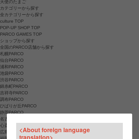
天使のたまご
カテゴリーから探す
全カテゴリーから探す
culture TOP
POP-UP SHOP TOP
PARCO GAMES TOP
ショップから探す
全国のPARCO店舗から探す
札幌PARCO
仙台PARCO
浦和PARCO
池袋PARCO
渋谷PARCO
錦糸町PARCO
吉祥寺PARCO
調布PARCO
ひばりが丘PARCO
静岡PARCO
名古屋PARCO
心斎橋PARCO
<About foreign language
広島PARCO
translation>
福岡PARCO