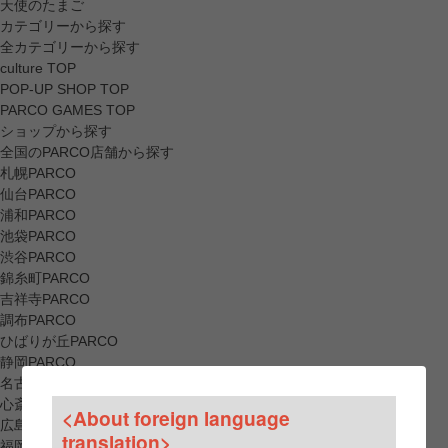
天使のたまご
カテゴリーから探す
全カテゴリーから探す
culture TOP
POP-UP SHOP TOP
PARCO GAMES TOP
ショップから探す
全国のPARCO店舗から探す
札幌PARCO
仙台PARCO
浦和PARCO
池袋PARCO
渋谷PARCO
錦糸町PARCO
吉祥寺PARCO
調布PARCO
ひばりが丘PARCO
静岡PARCO
名古屋PARCO
心斎橋PARCO
<About foreign language
広島PARCO
translation>
福岡PARCO