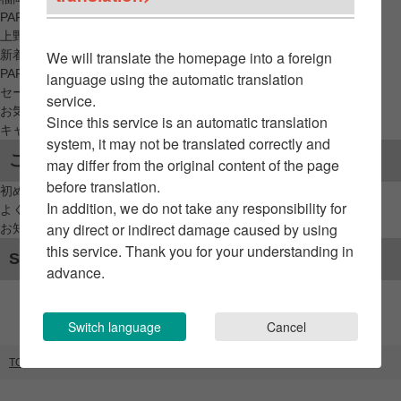
PARCO_ya
上野
新着アイテムから探す
We will translate the homepage into a foreign
PARCO限定アイテムから探す
language using the automatic translation
セールアイテムから探す
service.
お気に入りから探す
Since this service is an automatic translation
キャンペーン/クーポン対象から探す
system, it may not be translated correctly and
ご利用案内
may differ from the original content of the page
before translation.
初めてのお客様へ
In addition, we do not take any responsibility for
よくあるご質問 / お問い合わせ
any direct or indirect damage caused by using
お知らせ
this service. Thank you for your understanding in
SNSアカウント
advance.
Switch language
Cancel
TOP
ブランドリスト
ビープラス