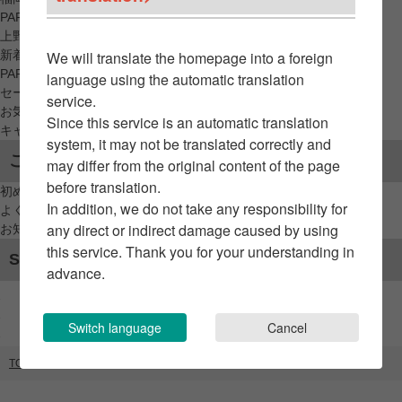
PARCO_ya
上野
新着アイテムから探す
We will translate the homepage into a foreign
PARCO限定アイテムから探す
language using the automatic translation
セールアイテムから探す
service.
お気に入りから探す
Since this service is an automatic translation
キャンペーン/クーポン対象から探す
system, it may not be translated correctly and
ご利用案内
may differ from the original content of the page
before translation.
初めてのお客様へ
In addition, we do not take any responsibility for
よくあるご質問 / お問い合わせ
any direct or indirect damage caused by using
お知らせ
this service. Thank you for your understanding in
SNSアカウント
advance.
Switch language
Cancel
TOP
ブランドリスト
PW CIRCULUS