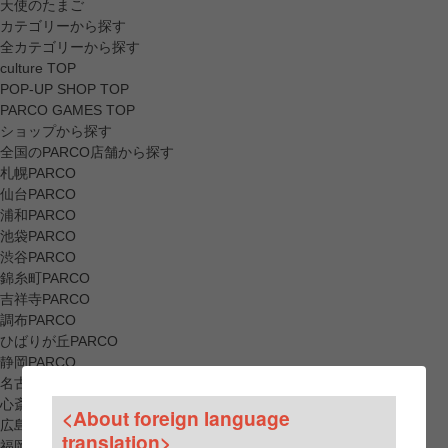
天使のたまご
カテゴリーから探す
全カテゴリーから探す
culture TOP
POP-UP SHOP TOP
PARCO GAMES TOP
ショップから探す
全国のPARCO店舗から探す
札幌PARCO
仙台PARCO
浦和PARCO
池袋PARCO
渋谷PARCO
錦糸町PARCO
吉祥寺PARCO
調布PARCO
ひばりが丘PARCO
静岡PARCO
名古屋PARCO
心斎橋PARCO
<About foreign language
広島PARCO
translation>
福岡PARCO