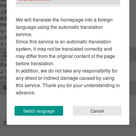
PARCO_ya
上野
新着アイテムから探す
We will translate the homepage into a foreign
PARCO限定アイテムから探す
language using the automatic translation
セールアイテムから探す
service.
お気に入りから探す
Since this service is an automatic translation
キャンペーン/クーポン対象から探す
system, it may not be translated correctly and
ご利用案内
may differ from the original content of the page
before translation.
初めてのお客様へ
In addition, we do not take any responsibility for
よくあるご質問 / お問い合わせ
any direct or indirect damage caused by using
お知らせ
this service. Thank you for your understanding in
SNSアカウント
advance.
Switch language
Cancel
TOP
ブランドリスト
POP @P SPACE -IKEBUKURO-