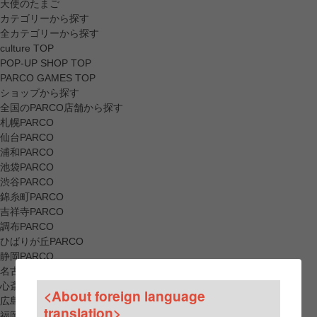
天使のたまご
カテゴリーから探す
全カテゴリーから探す
culture TOP
POP-UP SHOP TOP
PARCO GAMES TOP
ショップから探す
全国のPARCO店舗から探す
札幌PARCO
仙台PARCO
浦和PARCO
池袋PARCO
渋谷PARCO
錦糸町PARCO
吉祥寺PARCO
調布PARCO
ひばりが丘PARCO
静岡PARCO
名古屋PARCO
心斎橋PARCO
<About foreign language
広島PARCO
translation>
福岡PARCO