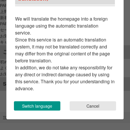
PARCO_ya
上野
新着アイテムから探す
We will translate the homepage into a foreign
PARCO限定アイテムから探す
language using the automatic translation
セールアイテムから探す
service.
お気に入りから探す
Since this service is an automatic translation
キャンペーン/クーポン対象から探す
system, it may not be translated correctly and
ご利用案内
may differ from the original content of the page
before translation.
初めてのお客様へ
In addition, we do not take any responsibility for
よくあるご質問 / お問い合わせ
any direct or indirect damage caused by using
お知らせ
this service. Thank you for your understanding in
SNSアカウント
advance.
Switch language
Cancel
TOP
ブランドリスト
fermata store