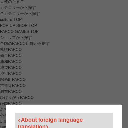
天使のたまご
カテゴリーから探す
全カテゴリーから探す
culture TOP
POP-UP SHOP TOP
PARCO GAMES TOP
ショップから探す
全国のPARCO店舗から探す
札幌PARCO
仙台PARCO
浦和PARCO
池袋PARCO
渋谷PARCO
錦糸町PARCO
吉祥寺PARCO
調布PARCO
ひばりが丘PARCO
静岡PARCO
名古屋PARCO
心斎橋PARCO
<About foreign language
広島PARCO
translation>
福岡PARCO