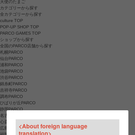
天使のたまご
カテゴリーから探す
全カテゴリーから探す
culture TOP
POP-UP SHOP TOP
PARCO GAMES TOP
ショップから探す
全国のPARCO店舗から探す
札幌PARCO
仙台PARCO
浦和PARCO
池袋PARCO
渋谷PARCO
錦糸町PARCO
吉祥寺PARCO
調布PARCO
ひばりが丘PARCO
静岡PARCO
名古屋PARCO
心斎橋PARCO
<About foreign language
広島PARCO
translation>
福岡PARCO