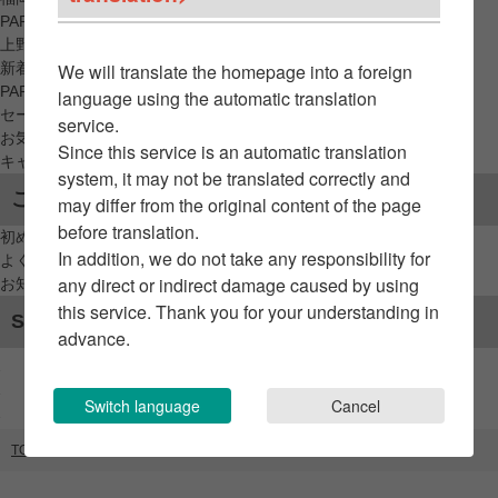
PARCO_ya
上野
新着アイテムから探す
We will translate the homepage into a foreign
PARCO限定アイテムから探す
language using the automatic translation
セールアイテムから探す
service.
お気に入りから探す
Since this service is an automatic translation
キャンペーン/クーポン対象から探す
system, it may not be translated correctly and
ご利用案内
may differ from the original content of the page
before translation.
初めてのお客様へ
In addition, we do not take any responsibility for
よくあるご質問 / お問い合わせ
any direct or indirect damage caused by using
お知らせ
this service. Thank you for your understanding in
SNSアカウント
advance.
Switch language
Cancel
TOP
ブランドリスト
ファゾム／ミルク／ミルクボーイ