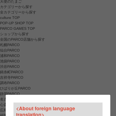
天使のたまご
カテゴリーから探す
全カテゴリーから探す
culture TOP
POP-UP SHOP TOP
PARCO GAMES TOP
ショップから探す
全国のPARCO店舗から探す
札幌PARCO
仙台PARCO
浦和PARCO
池袋PARCO
渋谷PARCO
錦糸町PARCO
吉祥寺PARCO
調布PARCO
ひばりが丘PARCO
静岡PARCO
名古屋PARCO
心斎橋PARCO
<About foreign language
広島PARCO
translation>
福岡PARCO