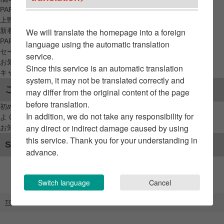
PARCO_ya
上野
新着アイテムから探す
We will translate the homepage into a foreign
PARCO限定アイテムから探す
language using the automatic translation
セールアイテムから探す
service.
お気に入りから探す
Since this service is an automatic translation
キャンペーン/クーポン対象から探す
system, it may not be translated correctly and
ご利用案内
may differ from the original content of the page
before translation.
初めてのお客様へ
In addition, we do not take any responsibility for
よくあるご質問 / お問い合わせ
any direct or indirect damage caused by using
お知らせ
this service. Thank you for your understanding in
SNSアカウント
advance.
Switch language
Cancel
TOP
ブランドリスト
ガール