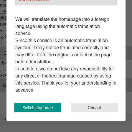
PARCO_ya
上野
新着アイテムから探す
We will translate the homepage into a foreign
PARCO限定アイテムから探す
language using the automatic translation
セールアイテムから探す
service.
お気に入りから探す
Since this service is an automatic translation
キャンペーン/クーポン対象から探す
system, it may not be translated correctly and
ご利用案内
may differ from the original content of the page
before translation.
初めてのお客様へ
In addition, we do not take any responsibility for
よくあるご質問 / お問い合わせ
any direct or indirect damage caused by using
お知らせ
this service. Thank you for your understanding in
SNSアカウント
advance.
Switch language
Cancel
TOP
ブランドリスト
カラ