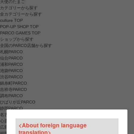
天使のたまご
カテゴリーから探す
全カテゴリーから探す
culture TOP
POP-UP SHOP TOP
PARCO GAMES TOP
ショップから探す
全国のPARCO店舗から探す
札幌PARCO
仙台PARCO
浦和PARCO
池袋PARCO
渋谷PARCO
錦糸町PARCO
吉祥寺PARCO
調布PARCO
ひばりが丘PARCO
静岡PARCO
名古屋PARCO
心斎橋PARCO
<About foreign language
広島PARCO
translation>
福岡PARCO