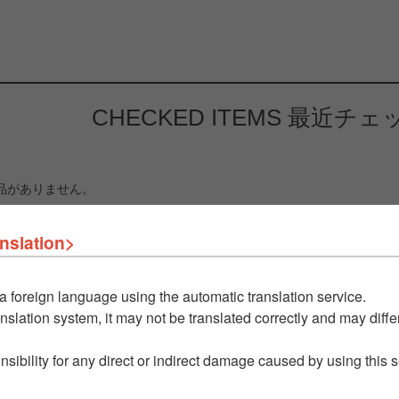
CHECKED ITEMS
最近チェ
品がありません。
nslation>
a foreign language using the automatic translation service.
nslation system, it may not be translated correctly and may differ
nsibility for any direct or indirect damage caused by using this 