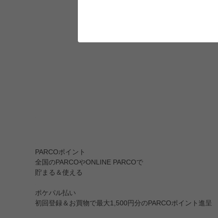
PARCOポイント
全国のPARCOやONLINE PARCOで
貯まる＆使える
ポケパル払い
初回登録＆お買物で最大1,500円分のPARCOポイント進呈