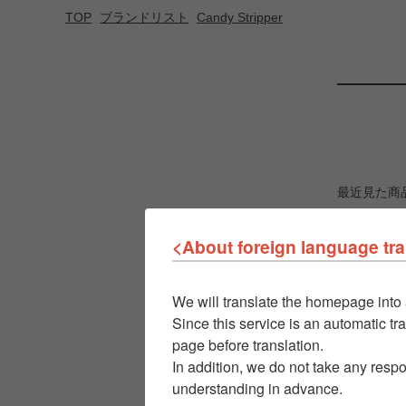
TOP
ブランドリスト
Candy Stripper
最近見た商
<About foreign language tra
We will translate the homepage into 
Since this service is an automatic tra
page before translation.
In addition, we do not take any respo
understanding in advance.