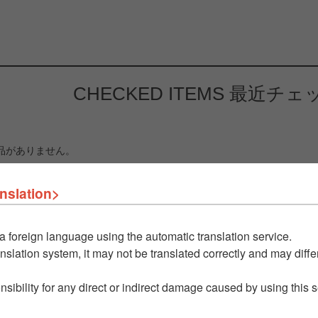
CHECKED ITEMS
最近チェ
品がありません。
nslation>
a foreign language using the automatic translation service.
nslation system, it may not be translated correctly and may differ
nsibility for any direct or indirect damage caused by using this 