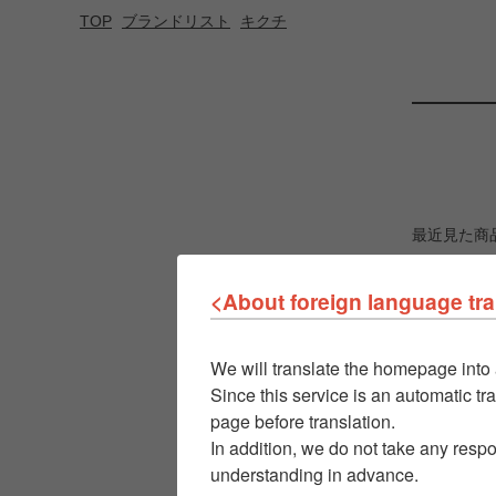
TOP
ブランドリスト
キクチ
最近見た商
<About foreign language tra
We will translate the homepage into 
Since this service is an automatic tra
page before translation.
In addition, we do not take any respo
understanding in advance.