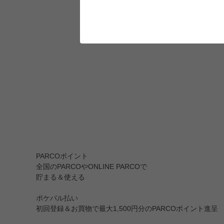
PARCOポイント
全国のPARCOやONLINE PARCOで
貯まる＆使える
ポケパル払い
初回登録＆お買物で最大1,500円分のPARCOポイント進呈