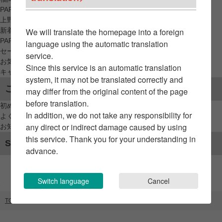
PARCO_ya
上野
新着アイテムから探す
We will translate the homepage into a foreign
PARCO限定アイテムから探す
language using the automatic translation
セールアイテムから探す
service.
お気に入りから探す
Since this service is an automatic translation
キャンペーン/クーポン対象から探す
system, it may not be translated correctly and
ご利用案内
may differ from the original content of the page
before translation.
初めてのお客様へ
In addition, we do not take any responsibility for
よくあるご質問 / お問い合わせ
any direct or indirect damage caused by using
お知らせ
this service. Thank you for your understanding in
SNSアカウント
advance.
Switch language
Cancel
TOP
ブランドリスト
Motako's