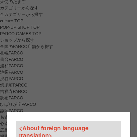
天使のたまご
カテゴリーから探す
全カテゴリーから探す
culture TOP
POP-UP SHOP TOP
PARCO GAMES TOP
ショップから探す
全国のPARCO店舗から探す
札幌PARCO
仙台PARCO
浦和PARCO
池袋PARCO
渋谷PARCO
錦糸町PARCO
吉祥寺PARCO
調布PARCO
ひばりが丘PARCO
静岡PARCO
名古屋PARCO
心斎橋PARCO
<About foreign language
広島PARCO
translation>
福岡PARCO