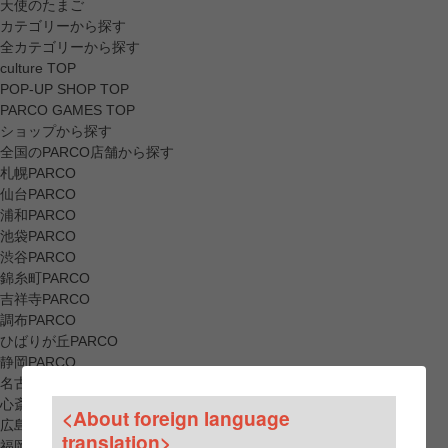
天使のたまご
カテゴリーから探す
全カテゴリーから探す
culture TOP
POP-UP SHOP TOP
PARCO GAMES TOP
ショップから探す
全国のPARCO店舗から探す
札幌PARCO
仙台PARCO
浦和PARCO
池袋PARCO
渋谷PARCO
錦糸町PARCO
吉祥寺PARCO
調布PARCO
ひばりが丘PARCO
静岡PARCO
名古屋PARCO
心斎橋PARCO
<About foreign language
広島PARCO
translation>
福岡PARCO