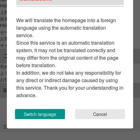
PARCO_ya
上野
新着アイテムから探す
We will translate the homepage into a foreign
PARCO限定アイテムから探す
language using the automatic translation
セールアイテムから探す
service.
お気に入りから探す
Since this service is an automatic translation
キャンペーン/クーポン対象から探す
system, it may not be translated correctly and
ご利用案内
may differ from the original content of the page
before translation.
初めてのお客様へ
In addition, we do not take any responsibility for
よくあるご質問 / お問い合わせ
any direct or indirect damage caused by using
お知らせ
this service. Thank you for your understanding in
SNSアカウント
advance.
Switch language
Cancel
TOP
ブランドリスト
nainen