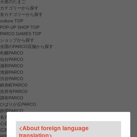
天使のたまご
カテゴリーから探す
全カテゴリーから探す
culture TOP
POP-UP SHOP TOP
PARCO GAMES TOP
ショップから探す
全国のPARCO店舗から探す
札幌PARCO
仙台PARCO
浦和PARCO
池袋PARCO
渋谷PARCO
錦糸町PARCO
吉祥寺PARCO
調布PARCO
ひばりが丘PARCO
静岡PARCO
名古屋PARCO
心斎橋PARCO
<About foreign language
広島PARCO
translation>
福岡PARCO