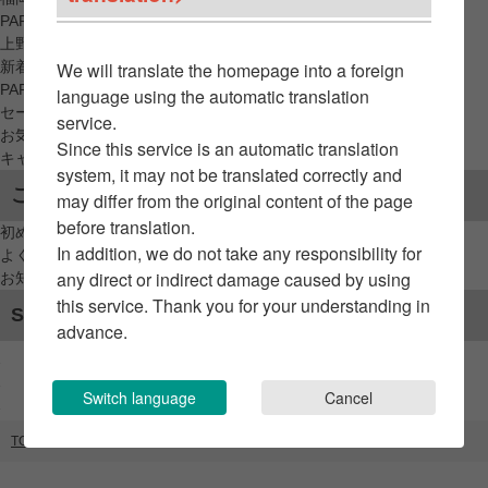
PARCO_ya
上野
新着アイテムから探す
We will translate the homepage into a foreign
PARCO限定アイテムから探す
language using the automatic translation
セールアイテムから探す
service.
お気に入りから探す
Since this service is an automatic translation
キャンペーン/クーポン対象から探す
system, it may not be translated correctly and
ご利用案内
may differ from the original content of the page
before translation.
初めてのお客様へ
In addition, we do not take any responsibility for
よくあるご質問 / お問い合わせ
any direct or indirect damage caused by using
お知らせ
this service. Thank you for your understanding in
SNSアカウント
advance.
Switch language
Cancel
TOP
ブランドリスト
NYA-