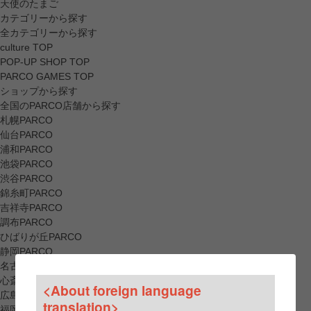
天使のたまご
カテゴリーから探す
全カテゴリーから探す
culture TOP
POP-UP SHOP TOP
PARCO GAMES TOP
ショップから探す
全国のPARCO店舗から探す
札幌PARCO
仙台PARCO
浦和PARCO
池袋PARCO
渋谷PARCO
錦糸町PARCO
吉祥寺PARCO
調布PARCO
ひばりが丘PARCO
静岡PARCO
名古屋PARCO
心斎橋PARCO
<About foreign language
広島PARCO
translation>
福岡PARCO