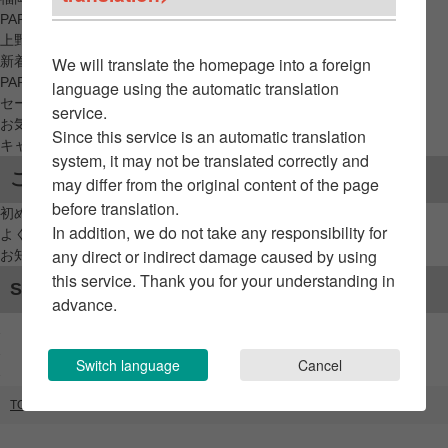
PARCO_ya
上野
新着アイテムから探す
We will translate the homepage into a foreign
PARCO限定アイテムから探す
language using the automatic translation
セールアイテムから探す
service.
お気に入りから探す
Since this service is an automatic translation
キャンペーン/クーポン対象から探す
system, it may not be translated correctly and
ご利用案内
may differ from the original content of the page
before translation.
初めてのお客様へ
In addition, we do not take any responsibility for
よくあるご質問 / お問い合わせ
any direct or indirect damage caused by using
お知らせ
this service. Thank you for your understanding in
SNSアカウント
advance.
Switch language
Cancel
TOP
ブランドリスト
LILY BROWN