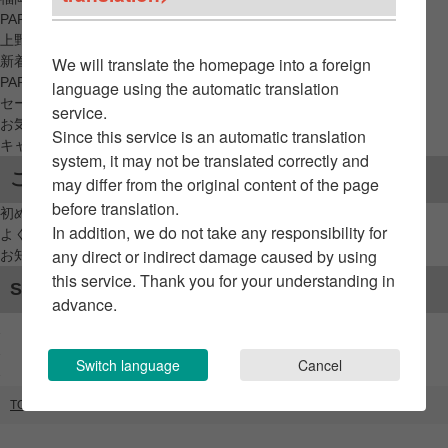
PARCO_ya
上野
新着アイテムから探す
We will translate the homepage into a foreign
PARCO限定アイテムから探す
language using the automatic translation
セールアイテムから探す
service.
お気に入りから探す
Since this service is an automatic translation
キャンペーン/クーポン対象から探す
system, it may not be translated correctly and
ご利用案内
may differ from the original content of the page
before translation.
初めてのお客様へ
In addition, we do not take any responsibility for
よくあるご質問 / お問い合わせ
any direct or indirect damage caused by using
お知らせ
this service. Thank you for your understanding in
SNSアカウント
advance.
Switch language
Cancel
TOP
ブランドリスト
リラクゼーションドリンク専門店 Leaflow