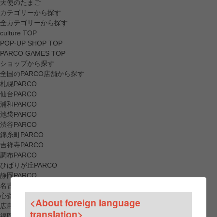
天使のたまご
カテゴリーから探す
全カテゴリーから探す
culture TOP
POP-UP SHOP TOP
PARCO GAMES TOP
ショップから探す
全国のPARCO店舗から探す
札幌PARCO
仙台PARCO
浦和PARCO
池袋PARCO
渋谷PARCO
錦糸町PARCO
吉祥寺PARCO
調布PARCO
ひばりが丘PARCO
静岡PARCO
名古屋PARCO
心斎橋PARCO
<About foreign language
広島PARCO
translation>
福岡PARCO