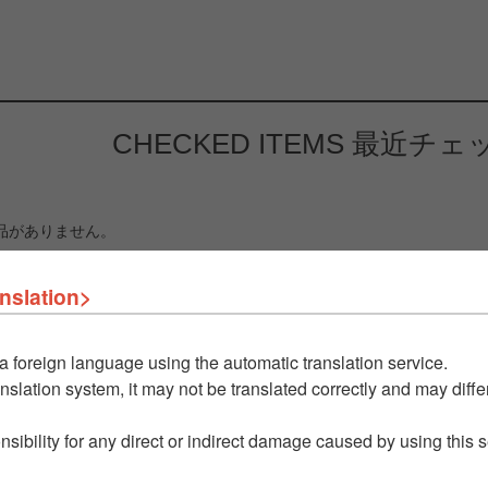
CHECKED ITEMS
最近チェ
品がありません。
nslation>
a foreign language using the automatic translation service.
nslation system, it may not be translated correctly and may differ
nsibility for any direct or indirect damage caused by using this 