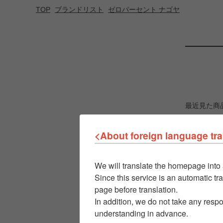
TOP
ブランドリスト
ゼロパーセント ナゴヤ
最近見た商
<About foreign language tra
We will translate the homepage into 
Since this service is an automatic tra
page before translation.
In addition, we do not take any respo
understanding in advance.