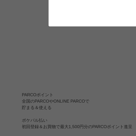
PARCOポイント
全国のPARCOやONLINE PARCOで
貯まる＆使える
ポケパル払い
初回登録＆お買物で最大1,500円分のPARCOポイント進呈