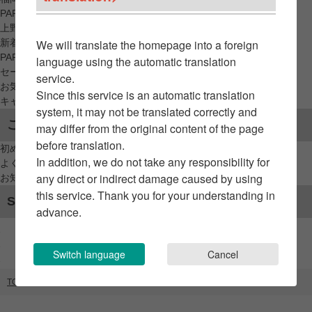
PARCO_ya
上野
新着アイテムから探す
We will translate the homepage into a foreign
PARCO限定アイテムから探す
language using the automatic translation
セールアイテムから探す
service.
お気に入りから探す
Since this service is an automatic translation
キャンペーン/クーポン対象から探す
system, it may not be translated correctly and
ご利用案内
may differ from the original content of the page
before translation.
初めてのお客様へ
In addition, we do not take any responsibility for
よくあるご質問 / お問い合わせ
any direct or indirect damage caused by using
お知らせ
this service. Thank you for your understanding in
SNSアカウント
advance.
Switch language
Cancel
TOP
ブランドリスト
ジョンマスターオーガニック セレクト