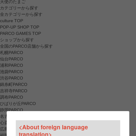
天使のたまご
カテゴリーから探す
全カテゴリーから探す
culture TOP
POP-UP SHOP TOP
PARCO GAMES TOP
ショップから探す
全国のPARCO店舗から探す
札幌PARCO
仙台PARCO
浦和PARCO
池袋PARCO
渋谷PARCO
錦糸町PARCO
吉祥寺PARCO
調布PARCO
ひばりが丘PARCO
静岡PARCO
名古屋PARCO
心斎橋PARCO
<About foreign language
広島PARCO
translation>
福岡PARCO