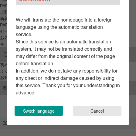
PARCO_ya
上野
新着アイテムから探す
We will translate the homepage into a foreign
PARCO限定アイテムから探す
language using the automatic translation
セールアイテムから探す
service.
お気に入りから探す
Since this service is an automatic translation
キャンペーン/クーポン対象から探す
system, it may not be translated correctly and
ご利用案内
may differ from the original content of the page
before translation.
初めてのお客様へ
In addition, we do not take any responsibility for
よくあるご質問 / お問い合わせ
any direct or indirect damage caused by using
お知らせ
this service. Thank you for your understanding in
SNSアカウント
advance.
Switch language
Cancel
TOP
ブランドリスト
CFCL CABINET（GATE）