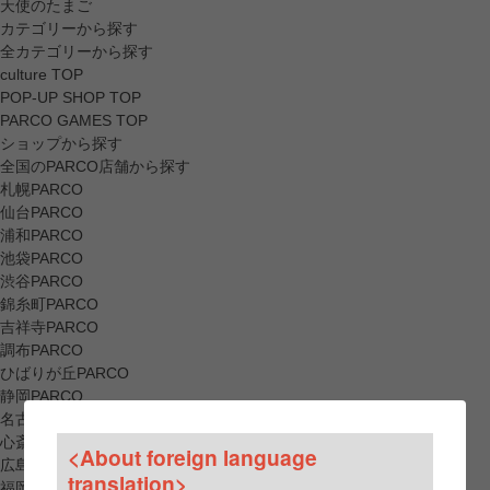
天使のたまご
カテゴリーから探す
全カテゴリーから探す
culture TOP
POP-UP SHOP TOP
PARCO GAMES TOP
ショップから探す
全国のPARCO店舗から探す
札幌PARCO
仙台PARCO
浦和PARCO
池袋PARCO
渋谷PARCO
錦糸町PARCO
吉祥寺PARCO
調布PARCO
ひばりが丘PARCO
静岡PARCO
名古屋PARCO
心斎橋PARCO
<About foreign language
広島PARCO
translation>
福岡PARCO