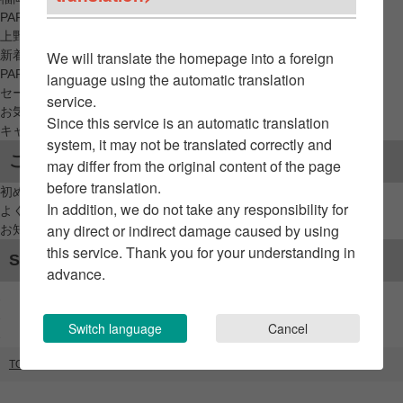
PARCO_ya
上野
新着アイテムから探す
We will translate the homepage into a foreign
PARCO限定アイテムから探す
language using the automatic translation
セールアイテムから探す
service.
お気に入りから探す
Since this service is an automatic translation
キャンペーン/クーポン対象から探す
system, it may not be translated correctly and
ご利用案内
may differ from the original content of the page
before translation.
初めてのお客様へ
In addition, we do not take any responsibility for
よくあるご質問 / お問い合わせ
any direct or indirect damage caused by using
お知らせ
this service. Thank you for your understanding in
SNSアカウント
advance.
Switch language
Cancel
TOP
ブランドリスト
STAR JEWELRY GIRL +