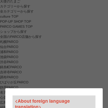
天使のたまご
カテゴリーから探す
全カテゴリーから探す
culture TOP
POP-UP SHOP TOP
PARCO GAMES TOP
ショップから探す
全国のPARCO店舗から探す
札幌PARCO
仙台PARCO
浦和PARCO
池袋PARCO
渋谷PARCO
錦糸町PARCO
吉祥寺PARCO
調布PARCO
ひばりが丘PARCO
静岡PARCO
名古屋PARCO
心斎橋PARCO
<About foreign language
広島PARCO
translation>
福岡PARCO