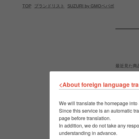
TOP
ブランドリスト
SUZURI by GMOペパボ
最近見た商
<About foreign language tra
We will translate the homepage into 
Since this service is an automatic tra
page before translation.
In addition, we do not take any respo
understanding in advance.