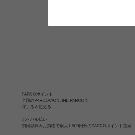
PARCOポイント
全国のPARCOやONLINE PARCOで
貯まる＆使える
ポケパル払い
初回登録＆お買物で最大1,500円分のPARCOポイント進呈