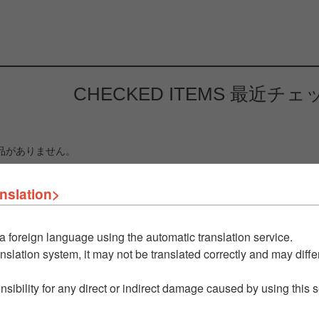
CHECKED ITEMS
最近チェ
品がありません。
nslation>
a foreign language using the automatic translation service.
nslation system, it may not be translated correctly and may differ
nsibility for any direct or indirect damage caused by using this 