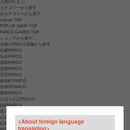
天使のたまご
カテゴリーから探す
全カテゴリーから探す
culture TOP
POP-UP SHOP TOP
PARCO GAMES TOP
ショップから探す
全国のPARCO店舗から探す
札幌PARCO
仙台PARCO
浦和PARCO
池袋PARCO
渋谷PARCO
錦糸町PARCO
吉祥寺PARCO
調布PARCO
ひばりが丘PARCO
静岡PARCO
名古屋PARCO
心斎橋PARCO
<About foreign language
広島PARCO
translation>
福岡PARCO