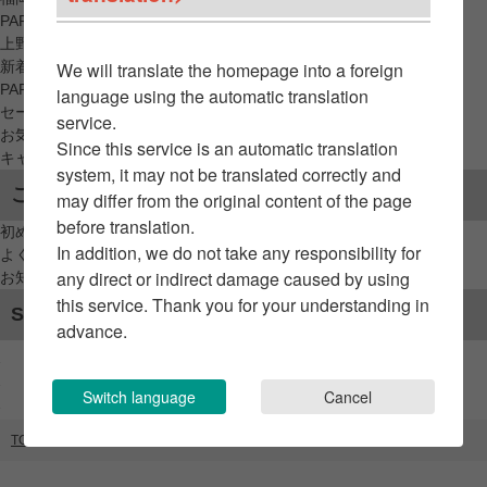
PARCO_ya
上野
新着アイテムから探す
We will translate the homepage into a foreign
PARCO限定アイテムから探す
language using the automatic translation
セールアイテムから探す
service.
お気に入りから探す
Since this service is an automatic translation
キャンペーン/クーポン対象から探す
system, it may not be translated correctly and
ご利用案内
may differ from the original content of the page
before translation.
初めてのお客様へ
In addition, we do not take any responsibility for
よくあるご質問 / お問い合わせ
any direct or indirect damage caused by using
お知らせ
this service. Thank you for your understanding in
SNSアカウント
advance.
Switch language
Cancel
TOP
ブランドリスト
STAR WARS POP UP STORE by Small Planet