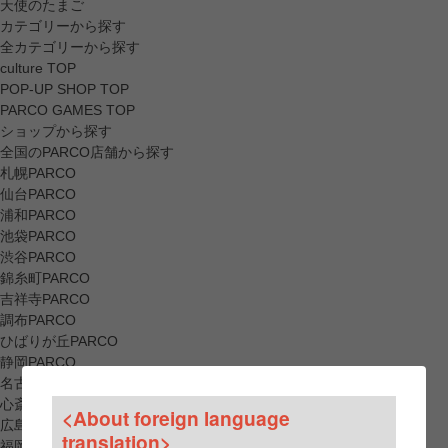
天使のたまご
カテゴリーから探す
全カテゴリーから探す
culture TOP
POP-UP SHOP TOP
PARCO GAMES TOP
ショップから探す
全国のPARCO店舗から探す
札幌PARCO
仙台PARCO
浦和PARCO
池袋PARCO
渋谷PARCO
錦糸町PARCO
吉祥寺PARCO
調布PARCO
ひばりが丘PARCO
静岡PARCO
名古屋PARCO
心斎橋PARCO
<About foreign language
広島PARCO
translation>
福岡PARCO