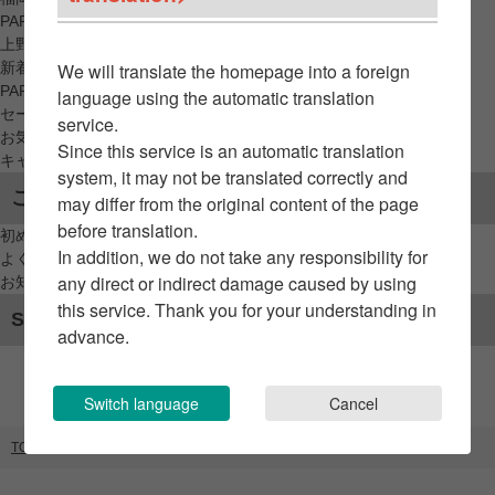
PARCO_ya
上野
新着アイテムから探す
We will translate the homepage into a foreign
PARCO限定アイテムから探す
language using the automatic translation
セールアイテムから探す
service.
お気に入りから探す
Since this service is an automatic translation
キャンペーン/クーポン対象から探す
system, it may not be translated correctly and
ご利用案内
may differ from the original content of the page
before translation.
初めてのお客様へ
In addition, we do not take any responsibility for
よくあるご質問 / お問い合わせ
any direct or indirect damage caused by using
お知らせ
this service. Thank you for your understanding in
SNSアカウント
advance.
Switch language
Cancel
TOP
ブランドリスト
タビオ