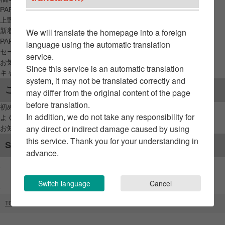
PARCO_ya
上野
新着アイテムから探す
We will translate the homepage into a foreign
PARCO限定アイテムから探す
language using the automatic translation
セールアイテムから探す
service.
お気に入りから探す
Since this service is an automatic translation
キャンペーン/クーポン対象から探す
system, it may not be translated correctly and
ご利用案内
may differ from the original content of the page
before translation.
初めてのお客様へ
In addition, we do not take any responsibility for
よくあるご質問 / お問い合わせ
any direct or indirect damage caused by using
お知らせ
this service. Thank you for your understanding in
SNSアカウント
advance.
Switch language
Cancel
TOP
ブランドリスト
TANK酒場/喫茶