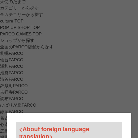
天使のたまご
カテゴリーから探す
全カテゴリーから探す
culture TOP
POP-UP SHOP TOP
PARCO GAMES TOP
ショップから探す
全国のPARCO店舗から探す
札幌PARCO
仙台PARCO
浦和PARCO
池袋PARCO
渋谷PARCO
錦糸町PARCO
吉祥寺PARCO
調布PARCO
ひばりが丘PARCO
静岡PARCO
名古屋PARCO
心斎橋PARCO
<About foreign language
広島PARCO
translation>
福岡PARCO