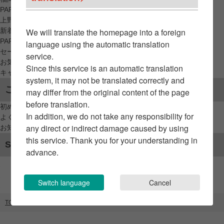
PARCO_ya
上野
新着アイテムから探す
We will translate the homepage into a foreign
PARCO限定アイテムから探す
language using the automatic translation
セールアイテムから探す
service.
お気に入りから探す
Since this service is an automatic translation
キャンペーン/クーポン対象から探す
system, it may not be translated correctly and
ご利用案内
may differ from the original content of the page
before translation.
初めてのお客様へ
In addition, we do not take any responsibility for
よくあるご質問 / お問い合わせ
any direct or indirect damage caused by using
お知らせ
this service. Thank you for your understanding in
SNSアカウント
advance.
Switch language
Cancel
TOP
ブランドリスト
TUCKSHOP