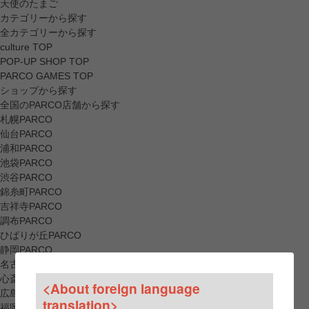
天使のたまご
カテゴリーから探す
全カテゴリーから探す
culture TOP
POP-UP SHOP TOP
PARCO GAMES TOP
ショップから探す
全国のPARCO店舗から探す
札幌PARCO
仙台PARCO
浦和PARCO
池袋PARCO
渋谷PARCO
錦糸町PARCO
吉祥寺PARCO
調布PARCO
ひばりが丘PARCO
静岡PARCO
名古屋PARCO
心斎橋PARCO
<About foreign language
広島PARCO
translation>
福岡PARCO