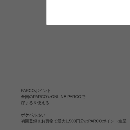
PARCOポイント
全国のPARCOやONLINE PARCOで
貯まる＆使える
ポケパル払い
初回登録＆お買物で最大1,500円分のPARCOポイント進呈