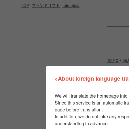
TOP
ブランドリスト
tetotetola
最近見た商
<About foreign language tra
We will translate the homepage into 
Since this service is an automatic tra
page before translation.
In addition, we do not take any respo
understanding in advance.