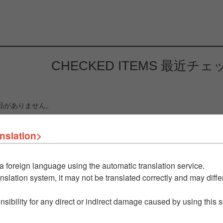
CHECKED ITEMS
最近チェ
品がありません。
nslation>
a foreign language using the automatic translation service.
nslation system, it may not be translated correctly and may differ
nsibility for any direct or indirect damage caused by using this 