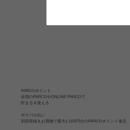
PARCOポイント
全国のPARCOやONLINE PARCOで
貯まる＆使える
ポケパル払い
初回登録＆お買物で最大1,500円分のPARCOポイント進呈