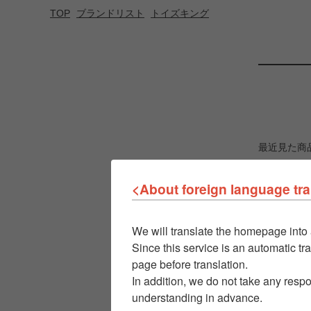
TOP
ブランドリスト
トイズキング
最近見た商
<About foreign language tra
We will translate the homepage into 
Since this service is an automatic tra
page before translation.
In addition, we do not take any respo
understanding in advance.