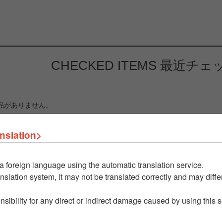
CHECKED ITEMS
最近チェ
品がありません。
nslation>
a foreign language using the automatic translation service.
nslation system, it may not be translated correctly and may differ
nsibility for any direct or indirect damage caused by using this 