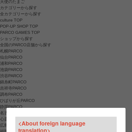
天使のたまご
カテゴリーから探す
全カテゴリーから探す
culture TOP
POP-UP SHOP TOP
PARCO GAMES TOP
ショップから探す
全国のPARCO店舗から探す
札幌PARCO
仙台PARCO
浦和PARCO
池袋PARCO
渋谷PARCO
錦糸町PARCO
吉祥寺PARCO
調布PARCO
ひばりが丘PARCO
静岡PARCO
名古屋PARCO
心斎橋PARCO
<About foreign language
広島PARCO
translation>
福岡PARCO