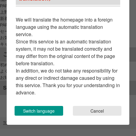
PARCO_ya
上野
新着アイテムから探す
We will translate the homepage into a foreign
PARCO限定アイテムから探す
language using the automatic translation
セールアイテムから探す
service.
お気に入りから探す
Since this service is an automatic translation
キャンペーン/クーポン対象から探す
system, it may not be translated correctly and
ご利用案内
may differ from the original content of the page
before translation.
初めてのお客様へ
In addition, we do not take any responsibility for
よくあるご質問 / お問い合わせ
any direct or indirect damage caused by using
お知らせ
this service. Thank you for your understanding in
SNSアカウント
advance.
Switch language
Cancel
TOP
ブランドリスト
トムジェリ―マーケット