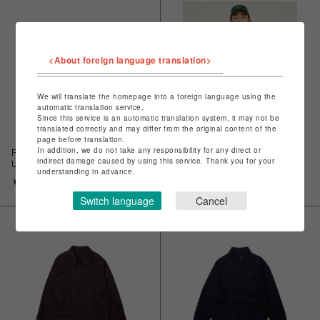
<About foreign language translation>
We will translate the homepage into a foreign language using the
automatic translation service.
Since this service is an automatic translation system, it may not be
translated correctly and may differ from the original content of the
page before translation.
In addition, we do not take any responsibility for any direct or
Fresh Service CORPORATE
Fresh Service CORPORATE
indirect damage caused by using this service. Thank you for your
UNIFORM S/S SHIRT / フレッシ
UNIFORM S/S SHIRT / フレッシ
understanding in advance.
ュサービス コーポレート ユニフ
ュサービス コーポレート ユニフ
￥14,300
￥14,300
ォーム S/S シャツ
ォーム S/S シャツ
Switch language
Cancel