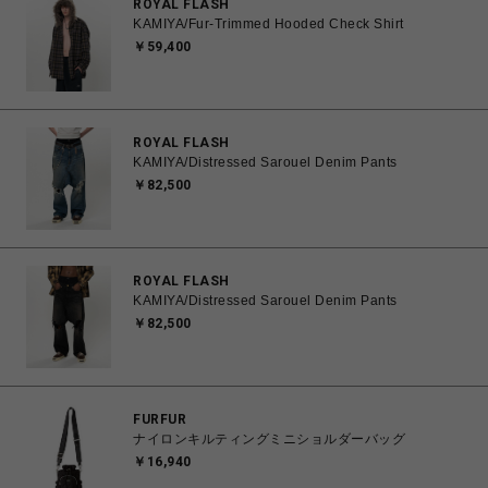
ROYAL FLASH
KAMIYA/Fur-Trimmed Hooded Check Shirt
￥59,400
ROYAL FLASH
KAMIYA/Distressed Sarouel Denim Pants
￥82,500
ROYAL FLASH
KAMIYA/Distressed Sarouel Denim Pants
￥82,500
FURFUR
ナイロンキルティングミニショルダーバッグ
￥16,940