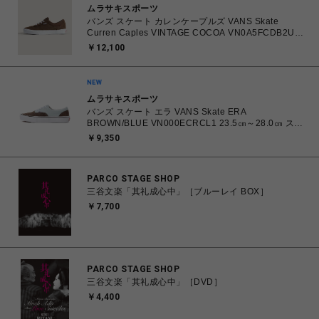
ムラサキスポーツ
バンズ スケート カレンケープルズ VANS Skate
Curren Caples VINTAGE COCOA VN0A5FCDB2U
26.0㎝～28.0㎝ スニーカー メンズ シューズ
￥12,100
0198266422336 【送料無料 北海道/沖縄/離島を除
く】
ムラサキスポーツ
バンズ スケート エラ VANS Skate ERA
BROWN/BLUE VN000ECRCL1 23.5㎝～28.0㎝ スニ
ーカー メンズ レディース シューズ 0198266445786
￥9,350
【北海道/沖縄/離島 着払い】
PARCO STAGE SHOP
三谷文楽「其礼成心中」［ブルーレイ BOX］
￥7,700
PARCO STAGE SHOP
三谷文楽「其礼成心中」［DVD］
￥4,400