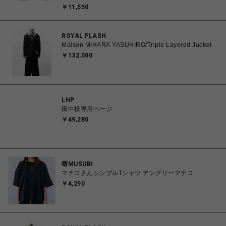
ディース シューズ 0194905567161 【北海道/沖縄/離
￥11,550
島 着払い】
ROYAL FLASH
Maison MIHARA YASUHIRO/Triple Layered Jacket
￥132,000
LHP
田中様専用ページ
￥49,280
晴MUSUBI
マチコさんシンプルTシャツ アングリーマチコ
￥4,290