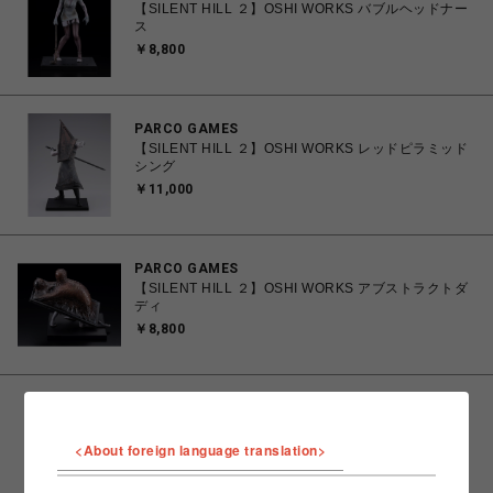
【SILENT HILL ２】OSHI WORKS バブルヘッドナー
ス
￥8,800
PARCO GAMES
【SILENT HILL ２】OSHI WORKS レッドピラミッド
シング
￥11,000
PARCO GAMES
【SILENT HILL ２】OSHI WORKS アブストラクトダ
ディ
￥8,800
ビーバー
Topologie/トポロジー/Topologie Wares Straps
6.0mm Rope Strap【ストラップ単体】
<About foreign language translation>
￥3,300