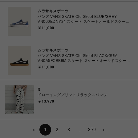
ムラサキスポーツ
バンズ VANS SKATE Old Skool BLUE/GREY
VN000EDNY24 スケート スケートオールドスクール
26.0㎝～28.0㎝ スニーカー メンズ シューズ
￥11,000
0198266485218 【送料無料 北海道/沖縄/離島を除
く】
ムラサキスポーツ
バンズ VANS SKATE Old Skool BLACK/GUM
VN0A5FCBB9M スケート スケートオールドスクール
23.5㎝～28.0㎝ スニーカー メンズ レディース シュー
￥11,000
ズ 0194905588708 【送料無料 北海道/沖縄/離島を除
く】
Q
ドローイングプリントリラックスパンツ
￥13,970
＜
1
2
3
…
379
＞