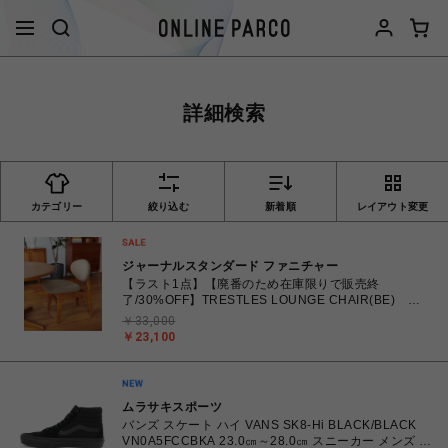
詳細検索
カテゴリー
絞り込む
新着順
レイアウト変更
ジャーナルスタンダード ファニチャー
【ラスト1点】【廃番のため在庫限りで販売終
了/30%OFF】TRESTLES LOUNGE CHAIR(BE) ト
ラッセルラウンジチェア ベージュ 704
￥33,000
￥23,100
ムラサキスポーツ
バンズ スケート ハイ VANS SK8-Hi BLACK/BLACK
VN0A5FCCBKA 23.0㎝～28.0㎝ スニーカー メンズ レ