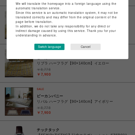
We will translate the homepage into a foreign language using the
automatic translation service.
Since this service is an automatic translation system, it may not be
translated correctly and may differ from the original content of the
ビーカンパニー
page before translation.
リブラ フロアラグ【130×190cm】イエロー
In addition, we do not take any responsibility for any direct or
indirect damage caused by using this service. Thank you for your
￥17,380
understanding in advance.
￥15,642
Switch language
Cancel
ビーカンパニー
リブラ ハーフラグ【90×140cm】イエロー
￥8,778
￥7,900
ビーカンパニー
リバル ハーフラグ【90×140cm】アイボリー
￥8,778
￥7,900
チックタック