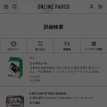
詳細検索
カテゴリー
絞り込む
新着順
レイアウト変更
コイデカメラ
【★SALE★20時までのご注文で翌日出荷】富士フイ
ルム FUJIFILM インスタントカラーフィルム instax
WIDE ワイド 2パック(10枚入×2) INSTAXWIDEWW2
￥3,800
￥3,280
CAPCOM STORE SENDAI
大逆転裁判 Journey Collection トラベルポーチ
￥1,980