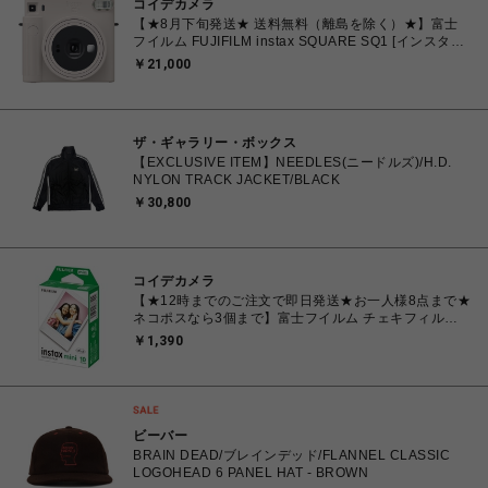
コイデカメラ
【★8月下旬発送★ 送料無料（離島を除く）★】富士
フイルム FUJIFILM instax SQUARE SQ1 [インスタン
トカメラ チェキスクエア チョークホワイト
￥21,000
ザ・ギャラリー・ボックス
【EXCLUSIVE ITEM】NEEDLES(ニードルズ)/H.D.
NYLON TRACK JACKET/BLACK
￥30,800
コイデカメラ
【★12時までのご注文で即日発送★お一人様8点まで★
ネコポスなら3個まで】富士フイルム チェキフィル
ム FUJIFILM INSTAX MINI JP1 [ チェキ instax mini
￥1,390
専用フィルム 白(無地)フレーム 10枚入り 1パック]
ビーバー
BRAIN DEAD/ブレインデッド/FLANNEL CLASSIC
LOGOHEAD 6 PANEL HAT - BROWN