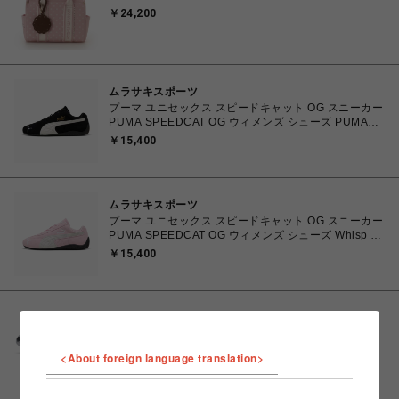
￥24,200
ムラサキスポーツ
プーマ ユニセックス スピードキャット OG スニーカー
PUMA SPEEDCAT OG ウィメンズ シューズ PUMA
Black-PUMA White 23.0cm～25.0cm 398846_01
￥15,400
4067979315753 【送料無料 北海道/沖縄/離島を除
く】
ムラサキスポーツ
プーマ ユニセックス スピードキャット OG スニーカー
PUMA SPEEDCAT OG ウィメンズ シューズ Whisp Of
Pink-PUMA White 23.0cm～25.0cm 398846_04
￥15,400
4067982462857 【送料無料 北海道/沖縄/離島を除
く】
ムラサキスポーツ
アシックス ゲル-1130 ASICS GEL-1130
BLUSH/PURE SILVER 23.5cm～24.5㎝
<About foreign language translation>
1203A609.700 4571633242793 レディース スニーカ
￥14,300
ー スポーツスタイル 【送料無料 北海道/沖縄/離島を除
く】