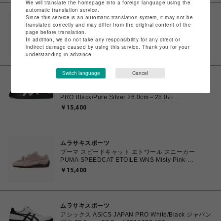
We will translate the homepage into a foreign language using the
automatic translation service.
Since this service is an automatic translation system, it may not be
ムラサキスポーツ
translated correctly and may differ from the original content of the
プーマ PUMA MOSTRO OG モストロ OG スニーカー
page before translation.
ウィメンズ シューズ PUMA Black-PUMA Silver
In addition, we do not take any responsibility for any direct or
23.0cm～25.0㎝ 397330_17 4069157788854 【送料
￥15,400
indirect damage caused by using this service. Thank you for your
無料 北海道/沖縄/離島を除く】
understanding in advance.
Switch language
Cancel
ムラサキスポーツ
【NEW】 アシックス ジャパンプロ ASICS JAPAN
PRO Black/Pure Silver 26.0cm～28.0㎝
1203B205.001 4573690068224 メンズ スニーカー
￥15,400
スポーツスタイル 【送料無料 北海道/沖縄/離島を除
く】
ムラサキスポーツ
プーマ スピードキャット エトワール スニーカー
PUMA SPEEDCAT ETOILE WNS Misty Pink-
Chocolate Fondue 23.0cm～25.0㎝ 407673_03
￥15,400
4070033914915 【送料無料 北海道/沖縄/離島を除
く】
ムラサキスポーツ
アシックス ASICS JAPAN PRO White/Black ジャパン