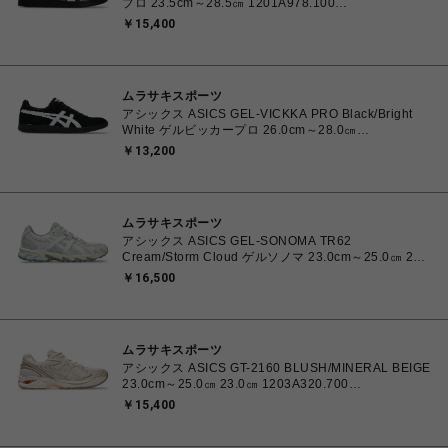
プロ 23.5cm～28.5㎝ 1201A978.100
4550457071079 メンズ レディース スニーカー スケ
￥15,400
ートボード 【送料無料 北海道/沖縄/離島を除く】
ムラサキスポーツ
アシックス ASICS GEL-VICKKA PRO Black/Bright
White ゲルビッカープロ 26.0cm～28.0㎝
1201A486.006 4570158997553 メンズ スニーカー
￥13,200
スケートボード 【送料無料 北海道/沖縄/離島を除く】
ムラサキスポーツ
アシックス ASICS GEL-SONOMA TR62
Cream/Storm Cloud ゲルソノマ 23.0cm～25.0㎝ 23.0
㎝ 1203A734.102 4571633264412 ユニセックス ス
￥16,500
ニーカー スポーツスタイル 【送料無料 北海道/沖縄/離
島を除く】
ムラサキスポーツ
アシックス ASICS GT-2160 BLUSH/MINERAL BEIGE
23.0cm～25.0㎝ 23.0㎝ 1203A320.700
4571633253669 レディース スニーカー スポーツスタ
￥15,400
イル 【送料無料 北海道/沖縄/離島を除く】