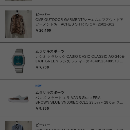
ビーバー
CMF OUTDOOR GARMENT/シーエムエフアウトドア
ガーメント/ATTACHED SHIRTS CMF2602-S02
￥26,400
ムラサキスポーツ
カシオ クラシック CASIO CASIO CLASSIC AQ-240E-
3AJF GREEN メンズ レディース 4549526409578 腕
時計 国内正規品 【 北海道/沖縄/離島 着払い】
￥7,700
ムラサキスポーツ
バンズ スケート エラ VANS Skate ERA
BROWN/BLUE VN000ECRCL1 23.5㎝～28.0㎝ スニ
ーカー メンズ レディース シューズ 0198266445786
￥9,350
【北海道/沖縄/離島 着払い】
ビーバー