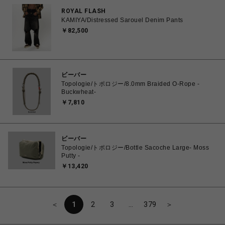
ROYAL FLASH
KAMIYA/Distressed Sarouel Denim Pants
￥82,500
ビーバー
Topologie/トポロジー/8.0mm Braided O-Rope -
Buckwheat-
￥7,810
ビーバー
Topologie/トポロジー/Bottle Sacoche Large- Moss
Putty -
￥13,420
＜
1
2
3
…
379
＞