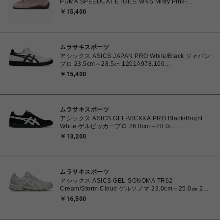
PUMA SPEEDCAT ETOILE WNS Misty Pink-
Chocolate Fondue 23.0cm～25.0㎝ 407673_03
￥15,400
4070033914915 【送料無料 北海道/沖縄/離島を除
く】
ムラサキスポーツ
アシックス ASICS JAPAN PRO White/Black ジャパン
プロ 23.5cm～28.5㎝ 1201A978.100
4550457071079 メンズ レディース スニーカー スケ
￥15,400
ートボード 【送料無料 北海道/沖縄/離島を除く】
ムラサキスポーツ
アシックス ASICS GEL-VICKKA PRO Black/Bright
White ゲルビッカープロ 26.0cm～28.0㎝
1201A486.006 4570158997553 メンズ スニーカー
￥13,200
スケートボード 【送料無料 北海道/沖縄/離島を除く】
ムラサキスポーツ
アシックス ASICS GEL-SONOMA TR62
Cream/Storm Cloud ゲルソノマ 23.0cm～25.0㎝ 23.0
㎝ 1203A734.102 4571633264412 ユニセックス ス
￥16,500
ニーカー スポーツスタイル 【送料無料 北海道/沖縄/離
島を除く】