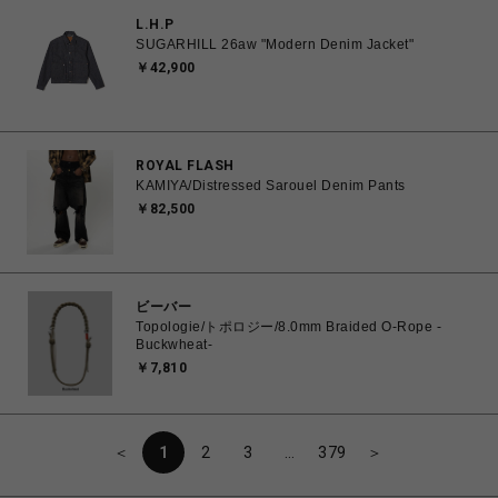
L.H.P
SUGARHILL 26aw "Modern Denim Jacket"
￥42,900
ROYAL FLASH
KAMIYA/Distressed Sarouel Denim Pants
￥82,500
ビーバー
Topologie/トポロジー/8.0mm Braided O-Rope -
Buckwheat-
￥7,810
＜
1
2
3
…
379
＞