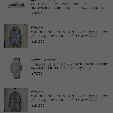
バンズ スケート エラ VANS Skate ERA
BROWN/BLUE VN000ECRCL1 23.5㎝～28.0㎝ スニ
ーカー メンズ レディース シューズ 0198266445786
￥9,350
【北海道/沖縄/離島 着払い】
ビーバー
CMF OUTDOOR GARMENT/シーエムエフアウトドア
ガーメント/SHOOTING SHIRTS CMF2602-S05
￥24,200
ムラサキスポーツ
【再入荷】カシオ クラシック CASIO CASIOCLASSIC
AQ-240E-7AJF SILVER メンズ レディース
4549526409615 腕時計 国内正規品 【 北海道/沖縄/離
￥7,700
島 着払い】
ビーバー
CMF OUTDOOR GARMENT/シーエムエフアウトドア
ガーメント/SHOOTING SHIRTS CMF2602-S05
￥24,200