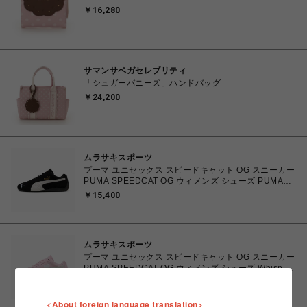
￥16,280
サマンサベガセレブリティ
「シュガーバニーズ」ハンドバッグ
￥24,200
ムラサキスポーツ
プーマ ユニセックス スピードキャット OG スニーカー
PUMA SPEEDCAT OG ウィメンズ シューズ PUMA
Black-PUMA White 23.0cm～25.0cm 398846_01
￥15,400
4067979315753 【送料無料 北海道/沖縄/離島を除
く】
ムラサキスポーツ
プーマ ユニセックス スピードキャット OG スニーカー
PUMA SPEEDCAT OG ウィメンズ シューズ Whisp Of
Pink-PUMA White 23.0cm～25.0cm 398846_04
￥15,400
4067982462857 【送料無料 北海道/沖縄/離島を除
く】
<About foreign language translation>