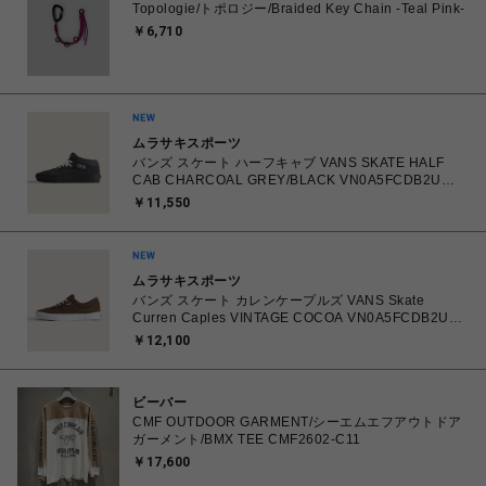
Topologie/トポロジー/Braided Key Chain -Teal Pink-
￥6,710
ムラサキスポーツ
バンズ スケート ハーフキャブ VANS SKATE HALF
CAB CHARCOAL GREY/BLACK VN0A5FCDB2U
26.0㎝～28.0㎝ スニーカー メンズ シューズ
￥11,550
0198268769866 【送料無料 北海道/沖縄/離島を除
く】
ムラサキスポーツ
バンズ スケート カレンケープルズ VANS Skate
Curren Caples VINTAGE COCOA VN0A5FCDB2U
26.0㎝～28.0㎝ スニーカー メンズ シューズ
￥12,100
0198266422336 【送料無料 北海道/沖縄/離島を除
く】
ビーバー
CMF OUTDOOR GARMENT/シーエムエフアウトドア
ガーメント/BMX TEE CMF2602-C11
￥17,600