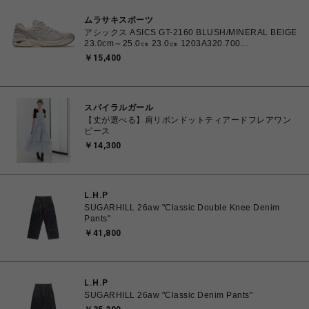
ムラサキスポーツ
アシックス ASICS GT-2160 BLUSH/MINERAL BEIGE
23.0cm～25.0㎝ 23.0㎝ 1203A320.700
4571633253669 レディース スニーカー スポーツスタ
￥15,400
イル 【送料無料 北海道/沖縄/離島を除く】
スパイラルガール
【丈が選べる】肩リボンドットティアードフレアワン
ピース
￥14,300
L.H.P
SUGARHILL 26aw "Classic Double Knee Denim
Pants"
￥41,800
L.H.P
SUGARHILL 26aw "Classic Denim Pants"