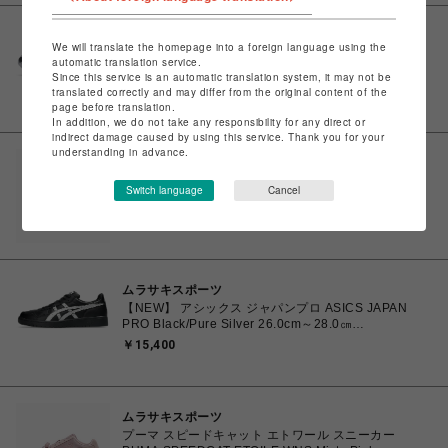
ムラサキスポーツ
We will translate the homepage into a foreign language using the
アシックス ゲル-1130 ASICS GEL-1130
automatic translation service.
BLUSH/PURE SILVER 23.5cm～24.5㎝
Since this service is an automatic translation system, it may not be
1203A609.700 4571633242793 レディース スニーカ
￥14,300
translated correctly and may differ from the original content of the
ー スポーツスタイル 【送料無料 北海道/沖縄/離島を除
page before translation.
く】
In addition, we do not take any responsibility for any direct or
indirect damage caused by using this service. Thank you for your
understanding in advance.
ムラサキスポーツ
プーマ PUMA MOSTRO OG モストロ OG スニーカー
Switch language
Cancel
ウィメンズ シューズ PUMA Black-PUMA Silver
23.0cm～25.0㎝ 397330_17 4069157788854 【送料
￥15,400
無料 北海道/沖縄/離島を除く】
ムラサキスポーツ
【NEW】 アシックス ジャパンプロ ASICS JAPAN
PRO Black/Pure Silver 26.0cm～28.0㎝
1203B205.001 4573690068224 メンズ スニーカー
￥15,400
スポーツスタイル 【送料無料 北海道/沖縄/離島を除
く】
ムラサキスポーツ
プーマ スピードキャット エトワール スニーカー