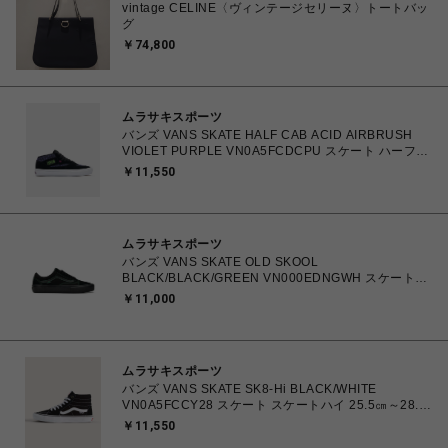
vintage CELINE〈ヴィンテージセリーヌ〉トートバッ
グ
￥74,800
ムラサキスポーツ
バンズ VANS SKATE HALF CAB ACID AIRBRUSH
VIOLET PURPLE VN0A5FCDCPU スケート ハーフキ
ャブ 26.0cm～28.0㎝ スニーカー メンズ シューズ
￥11,550
0198266502779 【送料無料 北海道/沖縄/離島を除
く】
ムラサキスポーツ
バンズ VANS SKATE OLD SKOOL
BLACK/BLACK/GREEN VN000EDNGWH スケートオ
ールドスクール 26.0cm～28.0㎝ スニーカー メンズ シ
￥11,000
ューズ 0198266485331 【北海道/沖縄/離島 着払い】
ムラサキスポーツ
バンズ VANS SKATE SK8-Hi BLACK/WHITE
VN0A5FCCY28 スケート スケートハイ 25.5㎝～28.0
㎝ スニーカー メンズ シューズ 0194905568090 【送
￥11,550
料無料 北海道/沖縄/離島を除く】