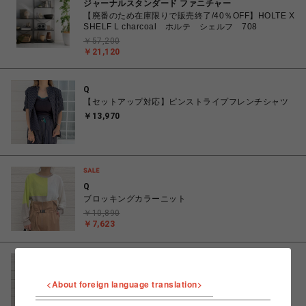
ジャーナルスタンダード ファニチャー
【廃番のため在庫限りで販売終了/40％OFF】HOLTE X
SHELF L charcoal ホルテ シェルフ 708
￥57,200
￥21,120
Q
【セットアップ対応】ピンストライプフレンチシャツ
￥13,970
Q
ブロッキングカラーニット
￥10,890
￥7,623
Q
<About foreign language translation>
裾配色ニットプルオーバー
￥10,890