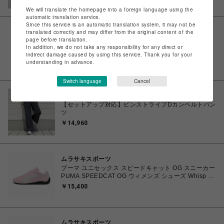
￥8,712
We will translate the homepage into a foreign language using the
automatic translation service.
Since this service is an automatic translation system, it may not be
translated correctly and may differ from the original content of the
サマンサベガ
page before translation.
バレリーナフラッター（ミニ）【ホワイト】
In addition, we do not take any responsibility for any direct or
￥25,300
indirect damage caused by using this service. Thank you for your
understanding in advance.
Switch language
Cancel
Q
【セットアップ対応】ピンストライプDカンベルトパン
ツ
￥14,960
ムラサキスポーツ
プーマ ユニセックス スピードキャット OG スニーカー
PUMA SPEEDCAT OG ウィメンズ シューズ Whisp Of
Pink-PUMA White 23.0cm～25.0cm 398846_04
￥15,400
4067982462857 【送料無料 北海道/沖縄/離島を除
く】
ムラサキスポーツ