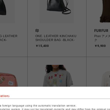
印
FURFUR
ONE. LEATHER KINCHAKU
Plax ア
ACK-
SHOULDER BAG -BLACK-
ク
￥15,400
￥9,900
lation>
a foreign language using the automatic translation service.
anslation system, it may not be translated correctly and may differ from the original c