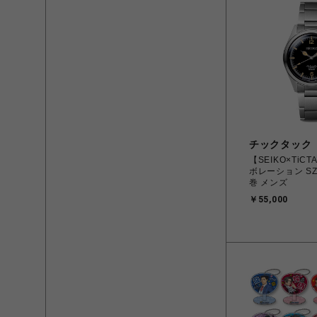
チックタック
【SEIKO×TiC
ボレーション SZ
巻 メンズ
￥55,000