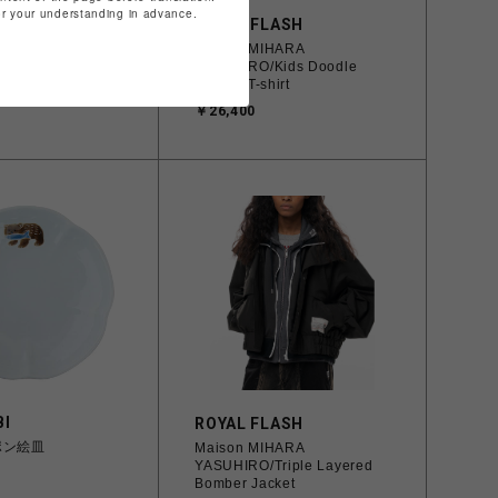
for your understanding in advance.
LASH
ROYAL FLASH
IHARA
Maison MIHARA
/Leon Doodle
YASUHIRO/Kids Doodle
hirt
Printed T-shirt
￥26,400
I
ROYAL FLASH
ポン絵皿
Maison MIHARA
YASUHIRO/Triple Layered
Bomber Jacket