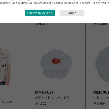
onsibility for any direct or indirect damage caused by using this service. Thank you 
ROYAL FLASH
ROYAL F
【ポールアンドジ
Maison MIHARA
Maison M
Switch language
Cancel
オレンジ（ピ
YASUHIRO/Leon Doodle
YASUHIRO
Printed T-shirt
Printed T-s
￥26,400
￥26,400
H
晴MUSUBI
晴MUSUB
A
箸置き小皿 ニッポン絵皿
中皿 ニッ
 Doodle
￥1,320
￥1,980