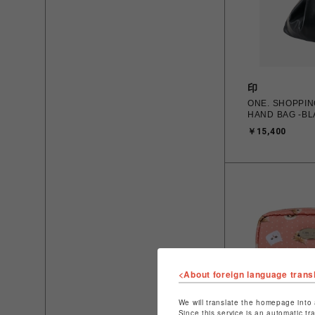
印
ONE. SHOPPING LEATHER
HAND BAG -BL
￥15,400
<About foreign language trans
We will translate the homepage into 
Since this service is an automatic tr