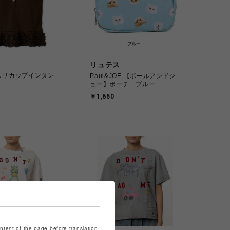
リュテス
メスリカップインタン
Paul&JOE 【ポールアンドジ
ョー】ポーチ ブルー
￥1,650
ontent of the page before translation.