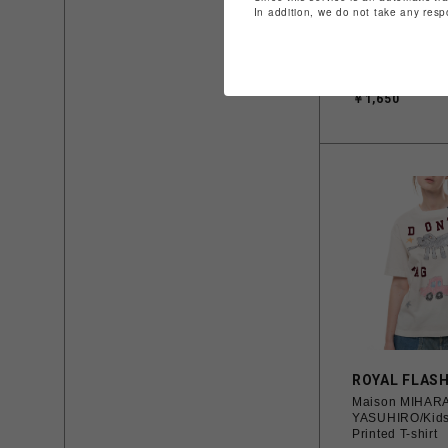
In addition, we do not take any resp
リュテス
Paul&JOE 
ョー】ポーチ 
ンク系）
￥1,650
ROYAL FLAS
Maison MIHAR
YASUHIRO/Kids
Printed T-shirt