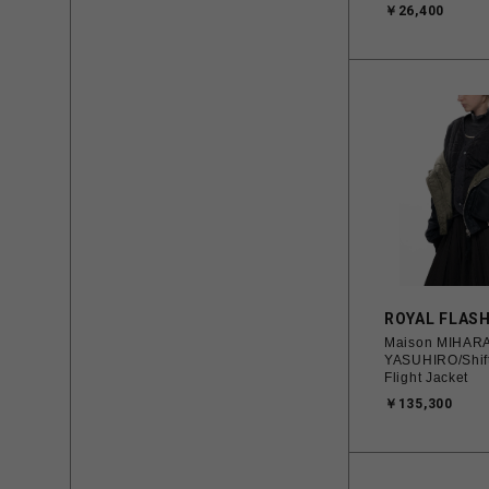
￥26,400
ROYAL FLAS
Maison MIHAR
YASUHIRO/Shif
Flight Jacket
￥135,300