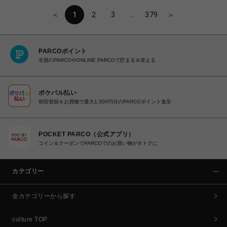
＜
1
2
3
…
379
＞
PARCOポイント
全国のPARCOやONLINE PARCOで貯まる＆使える
ポケパル払い
初回登録＆お買物で最大1,500円分のPARCOポイント進呈
POCKET PARCO（公式アプリ）
コイン＆クーポンでPARCOでのお買い物がオトクに
カテゴリー
全カテゴリーから探す
culture TOP