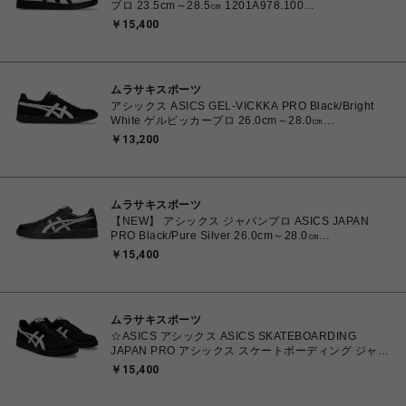
プロ 23.5cm～28.5㎝ 1201A978.100
4550457071079 メンズ レディース スニーカー スケ
￥15,400
ートボード 【送料無料 北海道/沖縄/離島を除く】
ムラサキスポーツ
アシックス ASICS GEL-VICKKA PRO Black/Bright
White ゲルビッカープロ 26.0cm～28.0㎝
1201A486.006 4570158997553 メンズ スニーカー
￥13,200
スケートボード 【送料無料 北海道/沖縄/離島を除く】
ムラサキスポーツ
【NEW】 アシックス ジャパンプロ ASICS JAPAN
PRO Black/Pure Silver 26.0cm～28.0㎝
1203B205.001 4573690068224 メンズ スニーカー
￥15,400
スポーツスタイル 【送料無料 北海道/沖縄/離島を除
く】
ムラサキスポーツ
☆ASICS アシックス ASICS SKATEBOARDING
JAPAN PRO アシックス スケートボーディング ジャパ
ンプロ Black/White 26.0㎝～28.5㎝
￥15,400
4550456620070【送料無料 北海道/沖縄/離島を除く】