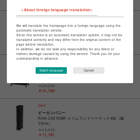
￥23,562
<About foreign language translation>
ビーカンパニー
We will translate the homepage into a foreign language using the
automatic translation service.
RAN-2415DBR キャスター付ハイランドリーラック
Since this service is an automatic translation system, it may not be
（幅40cm）
translated correctly and may differ from the original content of the
￥21,450
page before translation.
￥19,305
In addition, we do not take any responsibility for any direct or
indirect damage caused by using this service. Thank you for your
understanding in advance.
ビーカンパニー
Switch language
Cancel
RAN-2413DBR キャスター付ランドリーラック（幅
60cm）
￥24,200
￥21,780
ビーカンパニー
RAN-2407DBR スリムランドリーラック4段（幅
15cm）
￥13,090
￥11,781