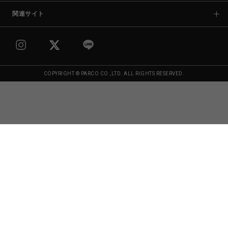
関連サイト
COPYRIGHT © PARCO CO.,LTD. ALL RIGHTS RESERVED.