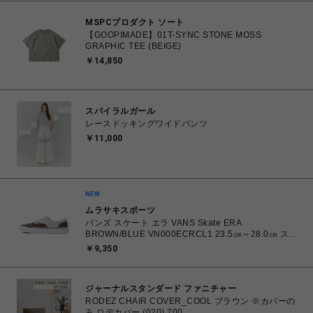
MSPCプロダクト ソート
【GOOPIMADE】01T-SYNC STONE MOSS
GRAPHIC TEE (BEIGE)
￥14,850
スパイラルガール
レースドッキングワイドパンツ
￥11,000
ムラサキスポーツ
バンズ スケート エラ VANS Skate ERA
BROWN/BLUE VN000ECRCL1 23.5㎝～28.0㎝ スニ
ーカー メンズ レディース シューズ 0198266445786
￥9,350
【北海道/沖縄/離島 着払い】
ジャーナルスタンダード ファニチャー
RODEZ CHAIR COVER_COOL ブラウン ※カバーの
み ロデカバー (020) 700