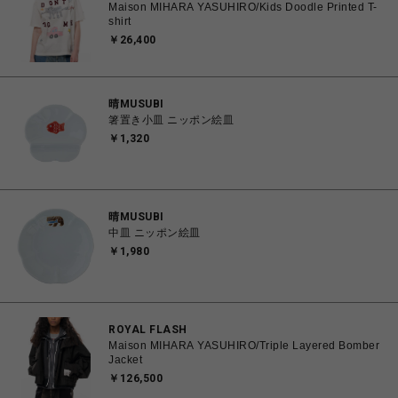
Maison MIHARA YASUHIRO/Kids Doodle Printed T-
shirt
￥26,400
晴MUSUBI
箸置き小皿 ニッポン絵皿
￥1,320
晴MUSUBI
中皿 ニッポン絵皿
￥1,980
ROYAL FLASH
Maison MIHARA YASUHIRO/Triple Layered Bomber
Jacket
￥126,500