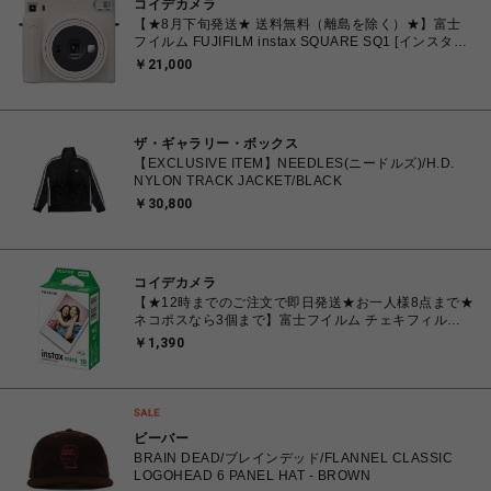
コイデカメラ
【★8月下旬発送★ 送料無料（離島を除く）★】富士
フイルム FUJIFILM instax SQUARE SQ1 [インスタン
トカメラ チェキスクエア チョークホワイト
￥21,000
ザ・ギャラリー・ボックス
【EXCLUSIVE ITEM】NEEDLES(ニードルズ)/H.D.
NYLON TRACK JACKET/BLACK
￥30,800
コイデカメラ
【★12時までのご注文で即日発送★お一人様8点まで★
ネコポスなら3個まで】富士フイルム チェキフィル
ム FUJIFILM INSTAX MINI JP1 [ チェキ instax mini
￥1,390
専用フィルム 白(無地)フレーム 10枚入り 1パック]
ビーバー
BRAIN DEAD/ブレインデッド/FLANNEL CLASSIC
LOGOHEAD 6 PANEL HAT - BROWN