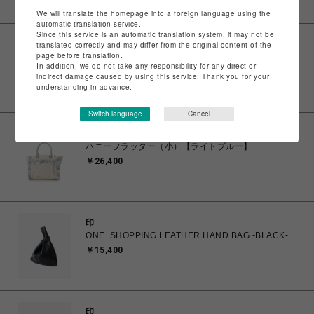
We will translate the homepage into a foreign language using the
automatic translation service.
Since this service is an automatic translation system, it may not be
translated correctly and may differ from the original content of the
サマンサベガ
page before translation.
ハニーフラッター（小）【ピンク】
In addition, we do not take any responsibility for any direct or
￥26,400
indirect damage caused by using this service. Thank you for your
understanding in advance.
Switch language
Cancel
サマンサベガ
ハニーフラッター（小）【ライトブルー】
￥26,400
印
ONE. SHOPPING LEATHER HAND BAG -BLACK-
￥15,400
印