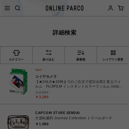
詳細検索
カテゴリー
絞り込む
新着順
レイアウト変更
コイデカメラ
【★SALE★20時までのご注文で翌日出荷】富士フイ
ルム FUJIFILM インスタントカラーフィルム instax
WIDE ワイド 2パック(10枚入×2) INSTAXWIDEWW2
￥3,800
￥3,280
CAPCOM STORE SENDAI
大逆転裁判 Journey Collection トラベルポーチ
￥1,980