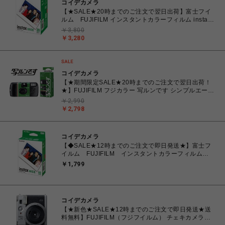
コイデカメラ
【★SALE★20時までのご注文で翌日出荷】富士フイ
ルム FUJIFILM インスタントカラーフィルム instax
WIDE ワイド 2パック(10枚入×2) INSTAXWIDEWW2
￥3,800
￥3,280
コイデカメラ
【★期間限定SALE★20時までのご注文で翌日出荷！
★】FUJIFILM フジカラー 写ルンです シンプルエース
27枚撮り レンズ付きフィルム
￥2,990
￥2,798
コイデカメラ
【◆SALE★12時までのご注文で即日発送★】富士フ
イルム FUJIFILM インスタントカラーフィルム
instax WIDE ワイド 1パック(10枚入) INSTAX
￥1,799
WIDE WW1
コイデカメラ
【★新色★SALE★12時までのご注文で即日発送★送
料無料】FUJIFILM（フジフイルム） チェキカメラ