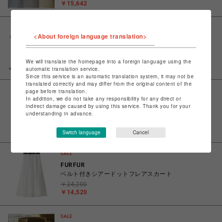
￥15,642
<About foreign language translation>
FURFUR
スヌーピーコラボ総柄Tシャツ
￥7,920
We will translate the homepage into a foreign language using the
￥3,960
automatic translation service.
Since this service is an automatic translation system, it may not be
translated correctly and may differ from the original content of the
page before translation.
In addition, we do not take any responsibility for any direct or
FURFUR
indirect damage caused by using this service. Thank you for your
ミニフラワープリントスウェットパンツ
understanding in advance.
￥13,200
￥9,240
Switch language
Cancel
FURFUR
ベルト付きシアードットフレアスカート
￥24,200
￥14,520