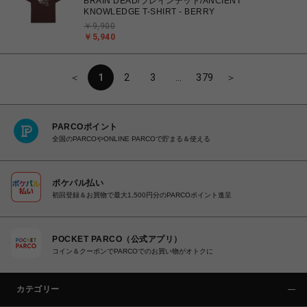
BRAIN DEAD/ブレインデッド/ANCIENT
KNOWLEDGE T-SHIRT - BERRY
￥9,900
￥5,940
＜
1
2
3
…
379
＞
PARCOポイント
全国のPARCOやONLINE PARCOで貯まる＆使える
ポケパル払い
初回登録＆お買物で最大1,500円分のPARCOポイント進呈
POCKET PARCO（公式アプリ）
コイン＆クーポンでPARCOでのお買い物がオトクに
カテゴリー