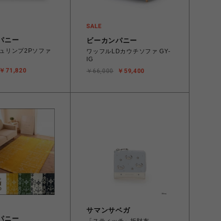
パニー
ビーカンパニー
 シュリンプ2Pソファ
ワッフルLDカウチソファ GY-
IG
￥71,820
￥66,000
￥59,400
サマンサベガ
パニー
「スティッチ」折財布