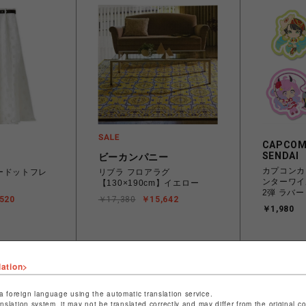
CAPCOM
SENDAI
ビーカンパニー
カプコンカ
ードットフレ
リブラ フロアラグ
ンターワイ
【130×190cm】イエロー
2弾 ラバー
520
￥17,380
￥15,642
￥1,980
lation>
a foreign language using the automatic translation service.
anslation system, it may not be translated correctly and may differ from the original c