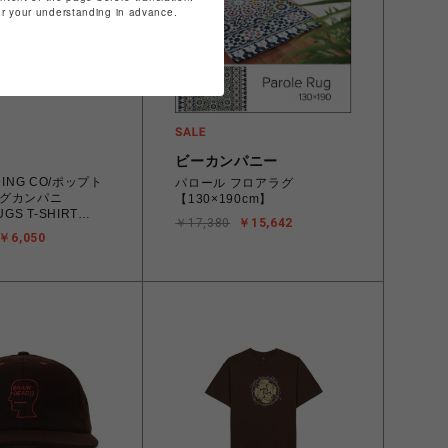
for your understanding in advance.
ビーカンパニー
DING CO/ポップト
パロール フロアラグ
グカンパニ
【130×190cm】
GS T-SHIRT
￥17,380
￥15,642
ED Tシャツ
￥6,050