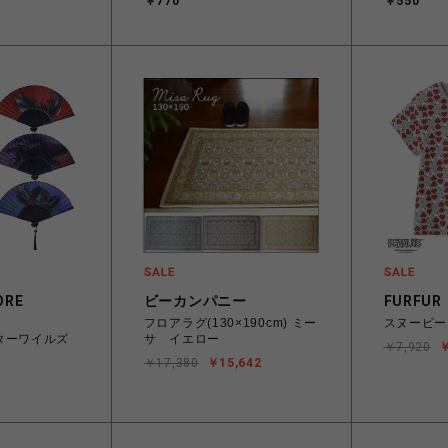
￥770
￥550
ORE
ビーカンパニー
FURFUR
フロアラグ(130×190cm) ミー
スヌーピー
ターワイルズ
サ イエロー
￥7,920
￥
￥17,380
￥15,642