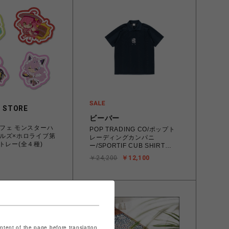
 STORE
ビーバー
フェ モンスターハ
POP TRADING CO/ポップト
ルズ×ホロライブ第
レーディングカンパニ
トレー(全４種)
ー/SPORTIF CUB SHIRT
NAVY ポロシャツ
￥24,200
￥12,100
ontent of the page before translation.