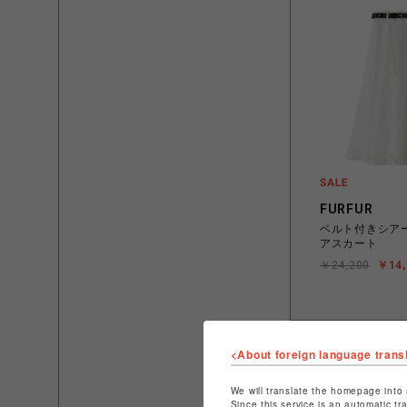
FURFUR
ベルト付きシア
アスカート
￥24,200
￥14,
<About foreign language trans
We will translate the homepage into 
Since this service is an automatic tr