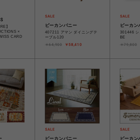
ES
ビーカンパニー
ビーカン
ORE】
CTIONS ×
407211 アマン ダイニングテ
301446
WISS CARD
ーブル120
BE
￥64,900
￥58,410
￥79,800
ー
ビーカンパニー
ビーカン