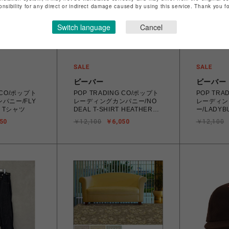
onsibility for any direct or indirect damage caused by using this service. Thank you 
Switch language
Cancel
ビーバー
ビーバー
G CO/ポップト
POP TRADING CO/ポップト
POP TRA
パニー/FLY
レーディングカンパニー/NO
レーディン
TE Tシャツ
DEAL T-SHIRT HEATHER
ー/LADYBU
GREY Tシャツ
EARTH R
50
￥12,100
￥6,050
￥12,100