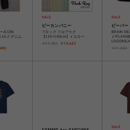
ビーカンパニー
ビーバー
ー/COIN
フロック フロアラグ
BRAIN 
S ch.2 デニム
【130×190cm】イエロー
ド/FLANNE
LOGOHEAD
￥17,380
￥15,642
BROWN
480
￥11,000