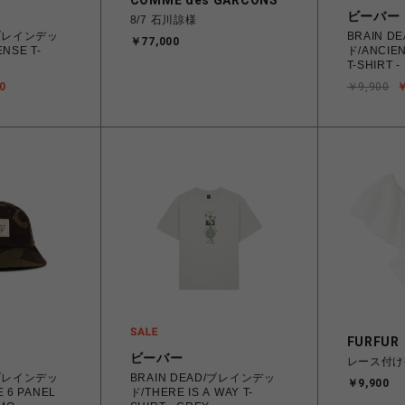
COMME des GARCONS
ビーバー
8/7 石川諒様
/ブレインデッ
BRAIN 
￥77,000
NSE T-
ド/ANCIE
T-SHIRT 
0
￥9,900
￥
FURFUR
ビーバー
レース付け
/ブレインデッ
BRAIN DEAD/ブレインデッ
￥9,900
 6 PANEL
ド/THERE IS A WAY T-