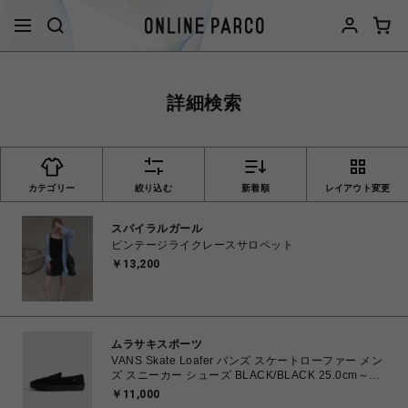
詳細検索
カテゴリー
絞り込む
新着順
レイアウト変更
スパイラルガール
ビンテージライクレースサロペット
￥13,200
ムラサキスポーツ
VANS Skate Loafer バンズ スケートローファー メン
ズ スニーカー シューズ BLACK/BLACK 25.0cm～
29.0cm VN000VA6BKA 0198266309118 【送料無料
￥11,000
北海道/沖縄/離島を除く】