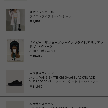
スパイラルガール
ラメストライプオーバーシャツ
￥8,800
ベイビー、ザ スターズ シャイン ブライト/アリス アン
ド ザ パイレーツ
Adeline ボンネット
￥16,280
ムラサキスポーツ
バンズ VANS SKATE Old Skool BLACK/BLACK
VN0A5FCBBKA スケート スケートオールドスクール
26.0㎝～28.0㎝ スニーカー メンズ シューズ
￥11,000
0194901608899 【送料無料 北海道/沖縄/離島を除
く】
ムラサキスポーツ