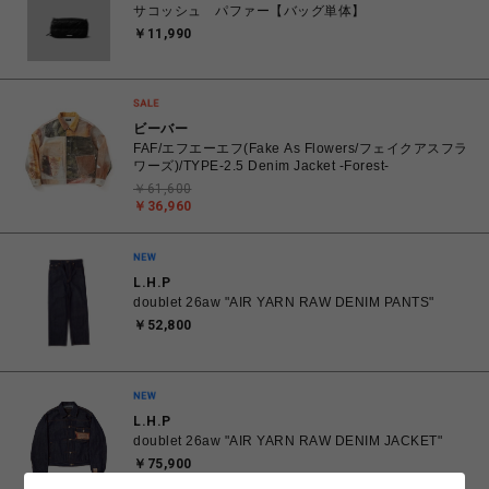
サコッシュ パファー【バッグ単体】
￥11,990
ビーバー
FAF/エフエーエフ(Fake As Flowers/フェイクアスフラ
ワーズ)/TYPE-2.5 Denim Jacket -Forest-
￥61,600
￥36,960
L.H.P
doublet 26aw "AIR YARN RAW DENIM PANTS"
￥52,800
L.H.P
doublet 26aw "AIR YARN RAW DENIM JACKET"
￥75,900