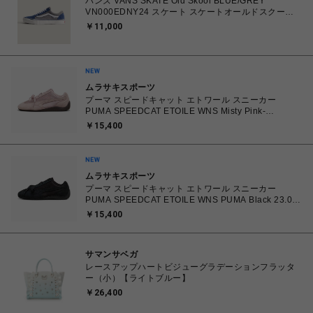
バンズ VANS SKATE Old Skool BLUE/GREY
VN000EDNY24 スケート スケートオールドスクール
26.0㎝～28.0㎝ スニーカー メンズ シューズ
￥11,000
0198266485218 【送料無料 北海道/沖縄/離島を除
く】
ムラサキスポーツ
プーマ スピードキャット エトワール スニーカー
PUMA SPEEDCAT ETOILE WNS Misty Pink-
Chocolate Fondue 23.0cm～25.0㎝ 407673_03
￥15,400
4070033914915 【送料無料 北海道/沖縄/離島を除
く】
ムラサキスポーツ
プーマ スピードキャット エトワール スニーカー
PUMA SPEEDCAT ETOILE WNS PUMA Black 23.0㎝
～25.0㎝ 407673_02 4070032779683 【送料無料 北
￥15,400
海道/沖縄/離島を除く】
サマンサベガ
レースアップハートビジューグラデーションフラッタ
ー（小）【ライトブルー】
￥26,400