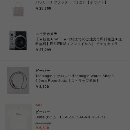
バレリーナフラッター（ミニ）【ホワイト】
￥25,300
コイデカメラ
【★新色★SALE★12時までのご注文で即日発送★送
料無料】FUJIFILM（フジフイルム） チェキカメラ
INSTAX mini99 シルバー
￥27,999
ビーバー
Topologie/トポロジー/Topologie Wares Straps
6.0mm Rope Strap【ストラップ単体】
￥3,300
ビーバー
Dime/ダイム CLASSIC SAGAN T-SHIRT
￥11,000
￥5,500