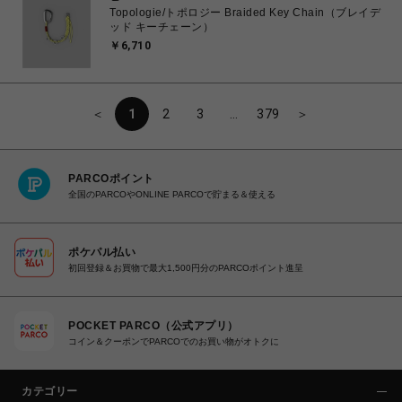
Topologie/トポロジー Braided Key Chain（ブレイデ
ッド キーチェーン）
￥6,710
＜
1
2
3
…
379
＞
PARCOポイント
全国のPARCOやONLINE PARCOで貯まる＆使える
ポケパル払い
初回登録＆お買物で最大1,500円分のPARCOポイント進呈
POCKET PARCO（公式アプリ）
コイン＆クーポンでPARCOでのお買い物がオトクに
カテゴリー