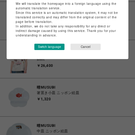
We will translate the homepage into a foreign language using the
automatic translation service.
ROYAL FLASH
Since this service is an automatic translation system, it may not be
Maison MIHARA YASUHIRO/Kids Doodle Printed T-
translated correctly and may differ from the original content of the
shirt
page before translation.
In addition, we do not take any responsibility for any direct or
￥26,400
indirect damage caused by using this service. Thank you for your
understanding in advance.
Switch language
Cancel
ROYAL FLASH
Maison MIHARA YASUHIRO/Kids Doodle Printed T-
shirt
￥26,400
晴MUSUBI
箸置き小皿 ニッポン絵皿
￥1,320
晴MUSUBI
中皿 ニッポン絵皿