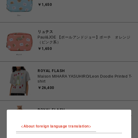
￥1,650
リュテス
Paul&JOE 【ポールアンドジョー】ポーチ オレンジ
（ピンク系）
￥1,650
ROYAL FLASH
Maison MIHARA YASUHIRO/Leon Doodle Printed T-
shirt
￥26,400
ROYAL FLASH
Maison MIHARA YASUHIRO/Leon Doodle Printed T-
shirt
<About foreign language translation>
￥26,400