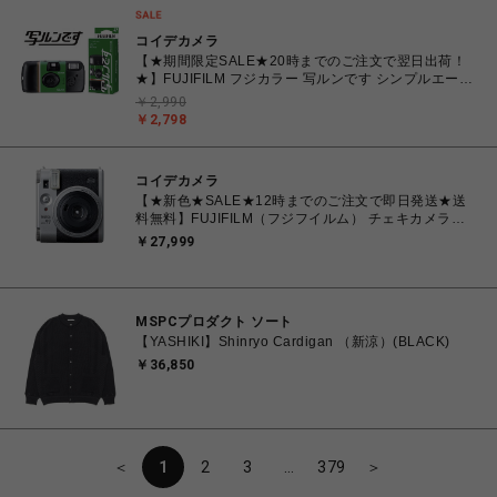
コイデカメラ
【★期間限定SALE★20時までのご注文で翌日出荷！
★】FUJIFILM フジカラー 写ルンです シンプルエース
27枚撮り レンズ付きフィルム
￥2,990
￥2,798
コイデカメラ
【★新色★SALE★12時までのご注文で即日発送★送
料無料】FUJIFILM（フジフイルム） チェキカメラ
INSTAX mini99 シルバー
￥27,999
MSPCプロダクト ソート
【YASHIKI】Shinryo Cardigan （新涼）(BLACK)
￥36,850
＜
1
2
3
…
379
＞